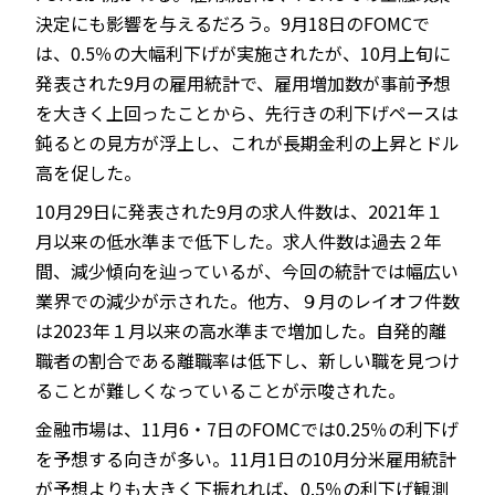
決定にも影響を与えるだろう。9月18日のFOMCで
は、0.5％の大幅利下げが実施されたが、10月上旬に
発表された9月の雇用統計で、雇用増加数が事前予想
を大きく上回ったことから、先行きの利下げペースは
鈍るとの見方が浮上し、これが長期金利の上昇とドル
高を促した。
10月29日に発表された9月の求人件数は、2021年１
月以来の低水準まで低下した。求人件数は過去２年
間、減少傾向を辿っているが、今回の統計では幅広い
業界での減少が示された。他方、９月のレイオフ件数
は2023年１月以来の高水準まで増加した。自発的離
職者の割合である離職率は低下し、新しい職を見つけ
ることが難しくなっていることが示唆された。
金融市場は、11月6・7日のFOMCでは0.25％の利下げ
を予想する向きが多い。11月1日の10月分米雇用統計
が予想よりも大きく下振れれば、0.5％の利下げ観測