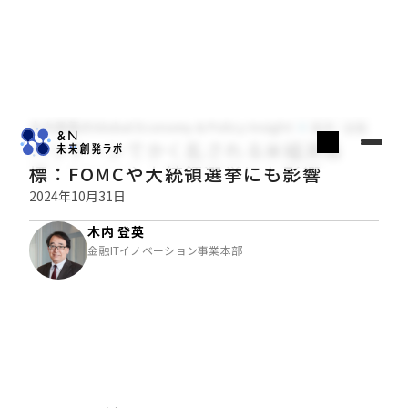
木内登英のGlobal Economy & Policy Insight
経済・金融
ハリケーンでかく乱される米経済指
標：FOMCや大統領選挙にも影響
2024年10月31日
木内 登英
金融ITイノベーション事業本部