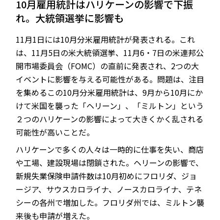
10月雇用統計はハリケーンの影響で下振
れ。大統領選挙に影響も
11月1日には10月分米雇用統計が発表される。これ
JP
EN
は、11月5日の米大統領選挙、11月6・7日の米連邦公
開市場委員会（FOMC）の直前に発表され、2つの大
イベントに影響を与える可能性がある。問題は、注目
を集めるこの10月分米雇用統計は、9月から10月にか
けて米国を襲った「ヘリーン」、「ミルトン」という
２つのハリケーンの影響によって大きくかく乱される
可能性が高いことだ。
ハリケーンで多くの人々は一時的に仕事を失い、商店
や工場、建設現場は閉鎖された。ヘリーンの影響で、
新規失業保険申請件数は10月初めにフロリダ、ジョ
ージア、サウスカロライナ、ノースカロライナ、テネ
シーの各州で増加した。フロリダ州では、ミルトン襲
来後も申請が増えた。