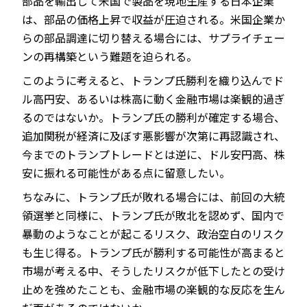
部品を輸出して米国で製品を現地生産する日本企業
は、部品の価格上昇で収益が圧迫される。米国企業か
らの部品調達に切り替える場合には、サプライチェー
ンの再構築という難題を迫られる。
このように考えると、トランプ氏勝利を織り込んでド
ル高円安、あるいは株高に動く金融市場は楽観的過ぎ
るのではないか。トランプ氏の勝利が確定する場合、
追加関税が経済に及ぼす悪影響が次第に再認識され、
今までのトランプトレードとは逆に、ドル安円高、株
安に振れる可能性がある点に留意したい。
ちなみに、トランプ氏が敗れる場合には、前回の大統
領選挙と同様に、トランプ氏が敗北を認めず、国内で
暴動のようなことが起こるリスク、政治空白のリスク
も生じ得る。トランプ氏が勝利する可能性が高まると
市場が考える中、そうしたリスクが低下したとの受け
止めを強めたことも、金融市場の楽観的な反応を生ん