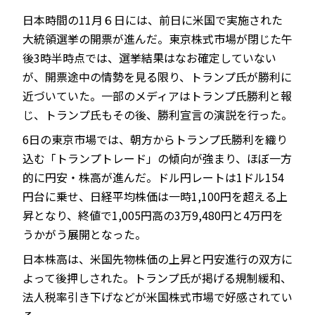
日本時間の11月６日には、前日に米国で実施された
大統領選挙の開票が進んだ。東京株式市場が閉じた午
後3時半時点では、選挙結果はなお確定していない
JP
EN
が、開票途中の情勢を見る限り、トランプ氏が勝利に
近づいていた。一部のメディアはトランプ氏勝利と報
じ、トランプ氏もその後、勝利宣言の演説を行った。
6日の東京市場では、朝方からトランプ氏勝利を織り
込む「トランプトレード」の傾向が強まり、ほぼ一方
的に円安・株高が進んだ。ドル円レートは1ドル154
円台に乗せ、日経平均株価は一時1,100円を超える上
昇となり、終値で1,005円高の3万9,480円と4万円を
うかがう展開となった。
日本株高は、米国先物株価の上昇と円安進行の双方に
よって後押しされた。トランプ氏が掲げる規制緩和、
法人税率引き下げなどが米国株式市場で好感されてい