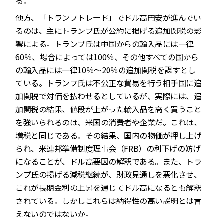
る。
他方、「トランプトレード」でドル高円安が進んでい
るのは、主にトランプ氏が公約に掲げる追加関税の影
響による。トランプ氏は中国からの輸入品には一律
60％、場合によっては100％、その他すべての国から
の輸入品には一律10％～20％の追加関税を課すとし
ている。トランプ氏は不公正な貿易を行う相手国に追
加関税で対価を払わせるとしているが、実際には、追
加関税の結果、値段が上がった輸入品を高く買うこと
を強いられるのは、米国の消費者や企業だ。これは、
増税と同じである。その結果、国内の物価が押し上げ
られ、米連邦準備制度理事会（FRB）の利下げの妨げ
になることが、ドル高要因の解釈である。また、トラ
ンプ氏の掲げる減税継続が、財政見通しを悪化させ、
これが長期金利の上昇を通じてドル高になるとも解釈
されている。しかしこれらは納得性の高い説明とは言
えないのではないか。