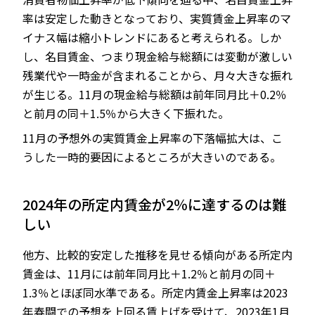
率は安定した動きとなっており、実質賃金上昇率のマ
イナス幅は縮小トレンドにあると考えられる。しか
し、名目賃金、つまり現金給与総額には変動が激しい
残業代や一時金が含まれることから、月々大きな振れ
が生じる。11月の現金給与総額は前年同月比＋0.2％
と前月の同＋1.5％から大きく下振れた。
11月の予想外の実質賃金上昇率の下落幅拡大は、こ
うした一時的要因によるところが大きいのである。
2024年の所定内賃金が2％に達するのは難
しい
他方、比較的安定した推移を見せる傾向がある所定内
賃金は、11月には前年同月比＋1.2％と前月の同＋
1.3％とほぼ同水準である。所定内賃金上昇率は2023
年春闘での予想を上回る賃上げを受けて、2023年1月