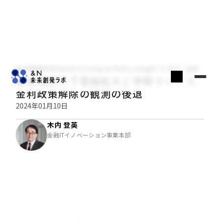
木内登英のGlobal Economy & Policy Insight
経済・金融
実質賃金の下落幅拡大と早期マイナス
金利政策解除の観測の後退
2024年01月10日
木内 登英
金融ITイノベーション事業本部