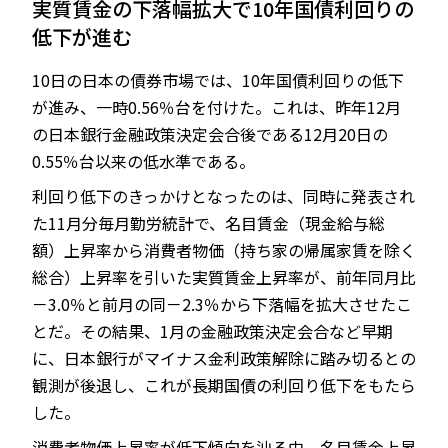
実質賃金の下落幅拡大で10年国債利回りの
低下が進む
10日の日本の債券市場では、10年国債利回りの低下
JP
EN
が進み、一時0.56％台を付けた。これは、昨年12月
の日本銀行金融政策決定会合後である12月20日の
0.55％台以来の低水準である。
利回り低下のきっかけとなったのは、同時に発表され
た11月分毎月勤労統計で、名目賃金（現金給与総
額）上昇率から消費者物価（持ち家の帰属家賃を除く
総合）上昇率を引いた実質賃金上昇率が、前年同月比
－3.0％と前月の同－2.3％から下落幅を拡大させたこ
とだ。その結果、1月の金融政策決定会合など早期
に、日本銀行がマイナス金利政策解除に踏み切るとの
観測が後退し、これが長期国債の利回り低下をもたら
した。
消費者物価上昇率が低下傾向を辿る中、名目賃金上昇