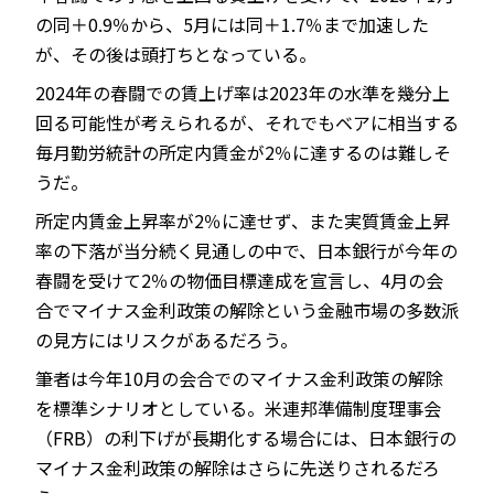
の同＋0.9％から、5月には同＋1.7％まで加速した
が、その後は頭打ちとなっている。
2024年の春闘での賃上げ率は2023年の水準を幾分上
回る可能性が考えられるが、それでもベアに相当する
毎月勤労統計の所定内賃金が2％に達するのは難しそ
うだ。
所定内賃金上昇率が2％に達せず、また実質賃金上昇
率の下落が当分続く見通しの中で、日本銀行が今年の
春闘を受けて2％の物価目標達成を宣言し、4月の会
合でマイナス金利政策の解除という金融市場の多数派
の見方にはリスクがあるだろう。
筆者は今年10月の会合でのマイナス金利政策の解除
を標準シナリオとしている。米連邦準備制度理事会
（FRB）の利下げが長期化する場合には、日本銀行の
マイナス金利政策の解除はさらに先送りされるだろ