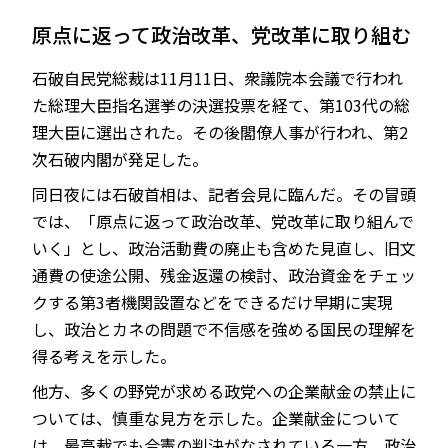
原点に返って政治改革、党改革に取り組む
石破自民党総裁は11月11日、衆議院本会議で行われ
JP
EN
た総理大臣指名選挙の決選投票を経て、第103代の総
理大臣に選出された。その後閣僚人事が行われ、第2
次石破内閣が発足した。
同日夜には石破首相は、記者会見に臨んだ。その冒頭
では、「原点に返って政治改革、党改革に取り組んで
いく」とし、政治活動費の廃止も含めた見直し、旧文
通費の使途公開、残金返還の検討、政治資金をチェッ
クする第3者機関設置などをできるだけ早期に実現
し、政治とカネの問題で不信感を強める国民の理解を
得る考えを示した。
他方、多くの野党が求める政党への企業献金の禁止に
ついては、慎重な見方を示した。企業献金について
は、最高裁でも合憲の判決がなされている一方、政治