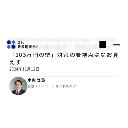
木内登英のGlobal Economy & Policy Insight
経済・金融
第2次石破内閣の発足と首相記者会見：
「103万円の壁」対策の着地点はなお見
えず
2024年11月12日
木内 登英
金融ITイノベーション事業本部