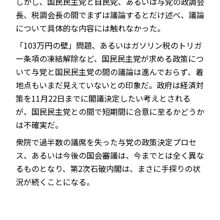
しかし、国民民主党と自民党、あるいは与党の政調会
長、税調会長の間でまずは議論するとだけ述べ、議論
について具体的な内容には触れなかった。
「103万円の壁」問題、あるいはガソリン税のトリガ
ー条項の凍結解除など、国民民主党が求める政策につ
いて与党と国民民主党の間の議論は進んでおらず、着
地点もいまだ見えていないとの印象だ。政府は経済対
策を11月22日までに閣議決定したい考えとされる
が、国民民主党との間で短期間に合意に至るかどうか
は不確実だ。
衆院で過半数の議席を失った与党の政策決定プロセ
ス、あるいは今後の国会審議は、今までとは全く異な
るものとなり、第2次石破内閣は、まさに手探りの状
況が続くことになる。