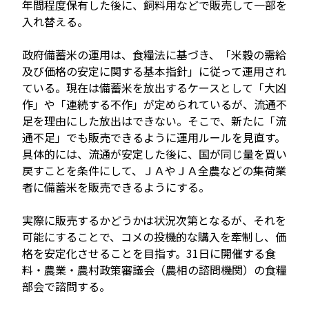
年間程度保有した後に、飼料用などで販売して一部を
入れ替える。
政府備蓄米の運用は、食糧法に基づき、「米穀の需給
及び価格の安定に関する基本指針」に従って運用され
ている。現在は備蓄米を放出するケースとして「大凶
作」や「連続する不作」が定められているが、流通不
足を理由にした放出はできない。そこで、新たに「流
通不足」でも販売できるように運用ルールを見直す。
具体的には、流通が安定した後に、国が同じ量を買い
戻すことを条件にして、ＪＡやＪＡ全農などの集荷業
者に備蓄米を販売できるようにする。
実際に販売するかどうかは状況次第となるが、それを
可能にすることで、コメの投機的な購入を牽制し、価
格を安定化させることを目指す。31日に開催する食
料・農業・農村政策審議会（農相の諮問機関）の食糧
部会で諮問する。