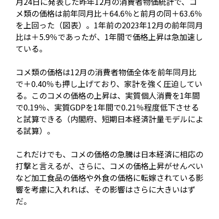
月24日に発表した昨年12月の消費者物価統計で、コ
メ類の価格は前年同月比＋64.6％と前月の同＋63.6％
を上回った（図表）。1年前の2023年12月の前年同月
比は＋5.9％であったが、1年間で価格上昇は急加速し
ている。
コメ類の価格は12月の消費者物価全体を前年同月比
で＋0.40％も押し上げており、家計を強く圧迫してい
る。このコメの価格の上昇は、実質個人消費を1年間
で0.19％、実質GDPを1年間で0.21％程度低下させる
と試算できる（内閣府、短期日本経済計量モデルによ
る試算）。
これだけでも、コメの価格の急騰は日本経済に相応の
打撃と言えるが、さらに、コメの価格上昇がせんべい
など加工食品の価格や外食の価格に転嫁されている影
響を考慮に入れれば、その影響はさらに大きいはず
だ。