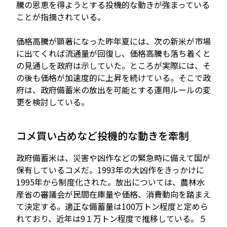
騰の恩恵を得ようとする投機的な動きが強まっている
ことが指摘されている。
価格高騰が顕著になった昨年夏には、次の新米が市場
に出てくれば流通量が回復し、価格高騰も落ち着くと
の見通しを政府は示していた。ところが実際には、そ
の後も価格が加速度的に上昇を続けている。そこで政
府は、政府備蓄米の放出を可能とする運用ルールの変
更を検討している。
コメ買い占めなど投機的な動きを牽制
政府備蓄米は、災害や凶作などの緊急時に備えて国が
保有しているコメだ。1993年の大凶作をきっかけに
1995年から制度化された。放出については、農林水
産省の審議会が民間在庫量や価格、消費動向を踏まえ
て決定する。適正な備蓄量は100万トン程度と定めら
れており、近年は9１万トン程度で推移している。５