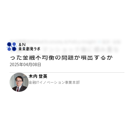
木内登英のGlobal Economy & Policy Insight
経済・金融
米国でリーマンショック後に積み重な
った金融不均衡の問題が噴出するか
2025年04月08日
木内 登英
金融ITイノベーション事業本部