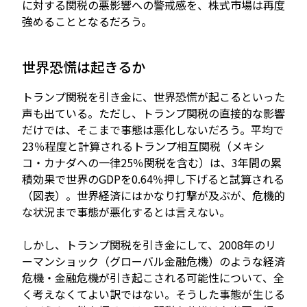
に対する関税の悪影響への警戒感を、株式市場は再度
強めることとなるだろう。
世界恐慌は起きるか
トランプ関税を引き金に、世界恐慌が起こるといった
声も出ている。ただし、トランプ関税の直接的な影響
だけでは、そこまで事態は悪化しないだろう。平均で
23％程度と計算されるトランプ相互関税（メキシ
コ・カナダへの一律25％関税を含む）は、3年間の累
積効果で世界のGDPを0.64％押し下げると試算される
（図表）。世界経済にはかなり打撃が及ぶが、危機的
な状況まで事態が悪化するとは言えない。
しかし、トランプ関税を引き金にして、2008年のリ
ーマンショック（グローバル金融危機）のような経済
危機・金融危機が引き起こされる可能性について、全
く考えなくてよい訳ではない。そうした事態が生じる