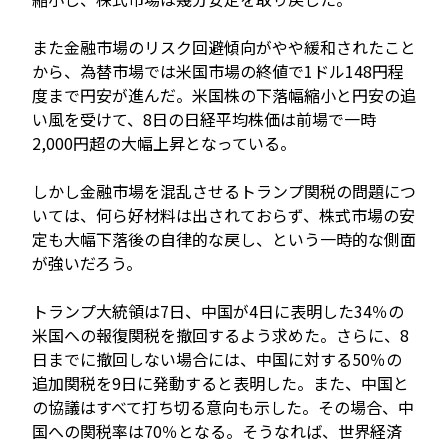
また金融市場のリスク回避傾向がやや緩和されたこと
から、為替市場では米国市場の終値で1ドル148円程
度まで円安が進んだ。米国株の下落幅縮小と円安の追
い風を受けて、8日の日経平均株価は前場で一時
2,000円超の大幅上昇となっている。
しかし金融市場を混乱させるトランプ関税の問題につ
いては、何ら好材料は出されておらず、株式市場の安
定も大幅下落後の自律的な戻し、という一時的な側面
が強いだろう。
トランプ大統領は7日、中国が4日に表明した34％の
米国への報復関税を撤回するよう求めた。さらに、8
日までに撤回しない場合には、中国に対する50％の
追加関税を9日に発動すると表明した。また、中国と
の協議はすべて打ち切る意向も示した。その場合、中
国への関税率は70％となる。そうなれば、世界経済