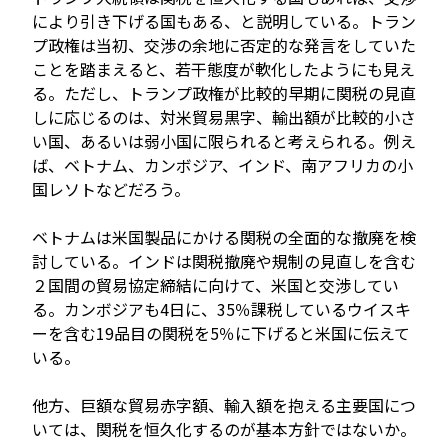
により引き下げる国もある、と説明している。トラン
プ政権は当初、交渉の余地に否定的な発言をしていた
ことを踏まえると、若干態度が軟化したようにも見え
る。ただし、トランプ政権が比較的早期に関税の見直
しに応じるのは、対米貿易黒字、輸出額が比較的小さ
い国、あるいは弱小国に限られると考えられる。例え
ば、ベトナム、カンボジア、インド、南アフリカの小
国レソトなどだろう。
ベトナムは米国製品にかける関税の全面的な撤廃を検
討している。インドは関税撤廃や規制の見直しを含む
２国間の貿易協定締結に向けて、米国と交渉してい
る。カンボジアも4日に、35％課税しているウイスキ
ーを含む19品目の関税を5％に下げると米国に伝えて
いる。
他方、巨額な貿易赤字額、輸入額を抱える主要国につ
いては、関税を恒久化するのが基本方針ではないか。