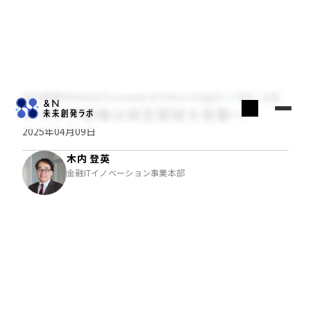
木内登英のGlobal Economy & Policy Insight
経済・金融
トランプ政権は相互関税を発動へ
2025年04月09日
木内 登英
金融ITイノベーション事業本部