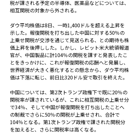
税が課される予定の半導体、医薬品などについては、
相互関税の対象から外される。
ダウ平均株価は8日、一時1,400ドルを超える上昇を
示した。報復関税を打ち出した中国に対する50％の
上乗せ関税が交渉を通じて見送られる、との期待も株
価上昇を後押しした。しかし、レビット米大統領報道
官が、中国製品に計104％の関税を課すと発表したこ
とをきっかけに、これが報復関税の応酬へと発展し、
世界経済が大きく悪化するとの懸念から、ダウ平均株
価は下落に転じ、前日比320ドル安で取引を終えた。
中国については、第2次トランプ政権下で既に20％の
関税率が課されているが、これに相互関税の上乗せ分
で34％、そして中国が報復関税を打ち出したことへ
の制裁でさらに50％の関税が上乗せされ、合計で
104％となる。第1次トランプ政権で課された関税分
を加えると、さらに関税率は高くなる。