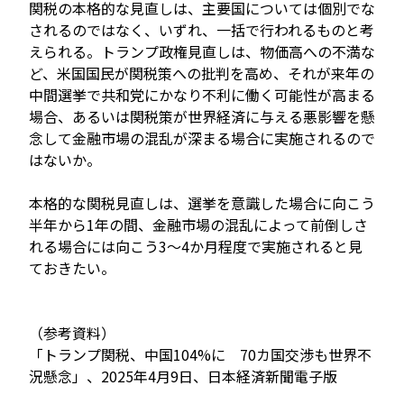
関税の本格的な見直しは、主要国については個別でな
されるのではなく、いずれ、一括で行われるものと考
えられる。トランプ政権見直しは、物価高への不満な
ど、米国国民が関税策への批判を高め、それが来年の
中間選挙で共和党にかなり不利に働く可能性が高まる
場合、あるいは関税策が世界経済に与える悪影響を懸
念して金融市場の混乱が深まる場合に実施されるので
はないか。
本格的な関税見直しは、選挙を意識した場合に向こう
半年から1年の間、金融市場の混乱によって前倒しさ
れる場合には向こう3～4か月程度で実施されると見
ておきたい。
（参考資料）
「トランプ関税、中国104%に 70カ国交渉も世界不
況懸念」、2025年4月9日、日本経済新聞電子版