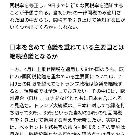
関税率を修正し、9日までに新たな関税率を通知する
ことが予想される。当初10％の一律関税のみ適用さ
れた国の中からも、関税率を引き上げて通知する国が
いくつか出てくるかもしれない。
日本を含めて協議を重ねている主要国とは
継続協議となるか
一方、4月に上乗せ関税を適用した84か国のうち、既
に2か国関税協議を重ねている主要国については、7
月9日の期限を越えてもトランプ政権は協議を継続す
ると、現時点では予想しておきたい。その中には、欧
州連合（EU）、カナダなどとともに日本も含まれる
と見込む。トランプ大統領は、日本に対して協議を打
ち切って30％、35％といった当初の24％の相互関税
率を引き上げて適用する考えを示唆したが、実際に
は、ベッセント財務長官の意向も踏まえてその実施は
見送り、継続協議となる可能性を現時点では見ておき