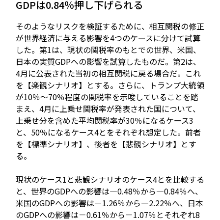
GDPは0.84％押し下げられる
そのようなリスクを検証するために、相互関税の修正
が世界経済に与える影響を4つのケースに分けて試算
した。第1は、現状の関税率のもとでの世界、米国、
日本の実質GDPへの影響を試算したものだ。第2は、
4月に公表された当初の相互関税に戻る場合だ。これ
を【楽観シナリオ】とする。さらに、トランプ大統領
が10％～70％程度の関税率を示唆していることを踏
まえ、4月に上乗せ関税率が発表された国について、
上乗せ分を含めた平均関税率が30％になるケース3
と、50％になるケース4とをそれぞれ想定した。前者
を【標準シナリオ】、後者を【悲観シナリオ】とす
る。
現状のケース1と悲観シナリオのケース4とを比較する
と、世界のGDPへの影響は—0.48％から—0.84％へ、
米国のGDPへの影響は－1.26％から—2.22％へ、日本
のGDPへの影響は－0.61％から－1.07％とそれぞれ8