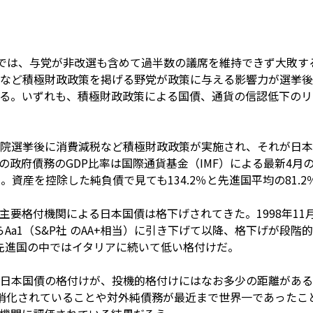
選では、与党が非改選も含めて過半数の議席を維持できず大敗す
など積極財政政策を掲げる野党が政策に与える影響力が選挙後
る。いずれも、積極財政政策による国債、通貨の信認低下のリ
院選挙後に消費減税など積極財政政策が実施され、それが日本
政府債務のGDP比率は国際通貨基金（IMF）による最新4月の予測
る。資産を控除した純負債で見ても134.2％と先進国平均の81.
主要格付機関による日本国債は格下げされてきた。1998年11
）からAa1（S&P社 のAA+相当）に引き下げて以降、格下げが
、先進国の中ではイタリアに続いて低い格付けだ。
日本国債の格付けが、投機的格付けにはなお多少の距離がある
消化されていることや対外純債務が最近まで世界一であったこ