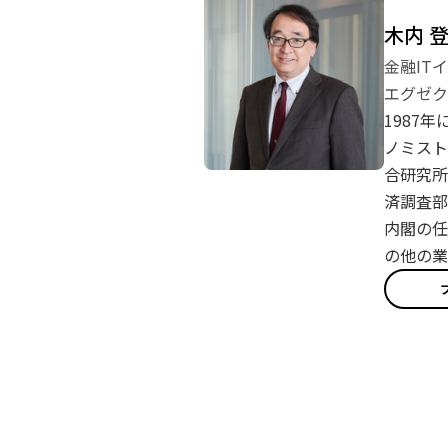
木内 
金融IT
エグゼク
1987
ノミスト
合研究所
済調査部
内閣の任
の他の業