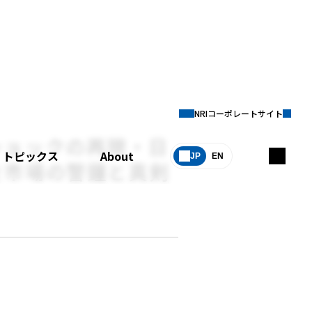
NRIコーポレートサイト
ショックの再現・日
トピックス
About
JP
EN
を市場の警鐘と真剣