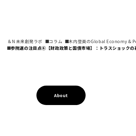
＆N 未来創発ラボ
コラム
木内登英のGlobal Economy & Pol
参院選の注目点⑥【財政政策と国債市場】：トラスショックの
About