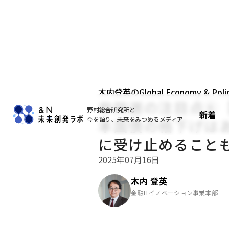
木内登英のGlobal Economy & Policy
参院選の注目点⑥
野村総合研究所と
新着
今を語り、未来をみつめるメディア
本国債の格下げは
に受け止めること
2025年07月16日
木内 登英
金融ITイノベーション事業本部