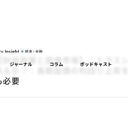
 Insight
経済・金融
【財政政策と国債市場】：トラス
ジャーナル
コラム
ポッドキャスト
あるか？：長期国債の利回り上昇
も必要