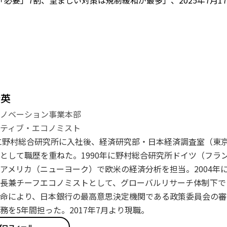
必要」7割、望ましい対策は規制緩和が最多」、2025年7月1
登英
イノベーション事業本部
ティブ・エコノミスト
年に野村総合研究所に入社後、経済研究部・日本経済調査室（東
として職歴を重ねた。1990年に野村総合研究所ドイツ（フラン
アメリカ（ニューヨーク）で欧米の経済分析を担当。2004年に
長兼チーフエコノミストとして、グローバルリサーチ体制下で日
命により、日本銀行の最高意思決定機関である政策委員会の審
務を5年間担った。2017年7月より現職。
プロフィール