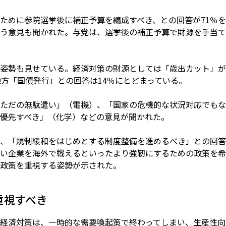
ために参院選挙後に補正予算を編成すべき、との回答が71％
う意見も聞かれた。与党は、選挙後の補正予算で財源を手当て
姿勢も見せている。経済対策の財源としては「歳出カット」が
他方「国債発行」との回答は14％にとどまっている。
ただの無駄遣い」（電機）、「国家の危機的な状況対応でもな
優先すべき」（化学）などの意見が聞かれた。
、「規制緩和をはじめとする制度整備を進めるべき」との回答
い企業を海外で戦えるといったより強靭にするための政策を希
政策を重視する姿勢が示された。
重視すべき
経済対策は、一時的な需要喚起策で終わってしまい、生産性向