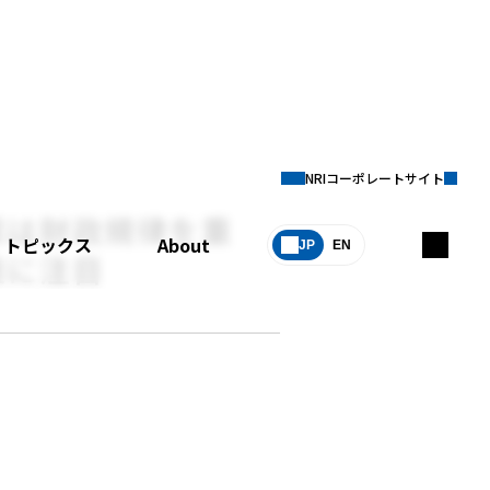
NRIコーポレートサイト
業は財政規律を重
トピックス
About
JP
EN
策に注目