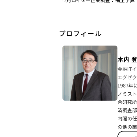
「7月ロイター企業調査：補正予算「
プロフィール
木内 
金融IT
エグゼク
1987
ノミスト
合研究所
済調査部
内閣の任
の他の業