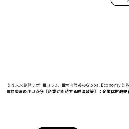
＆N 未来創発ラボ
コラム
木内登英のGlobal Economy & Pol
参院選の注目点⑩【企業が期待する経済政策】：企業は財政規