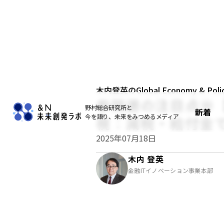
木内登英のGlobal Economy & Policy
参院選の注目点⑩
野村総合研究所と
新着
今を語り、未来をみつめるメディア
視：減税・給付金
2025年07月18日
木内 登英
金融ITイノベーション事業本部