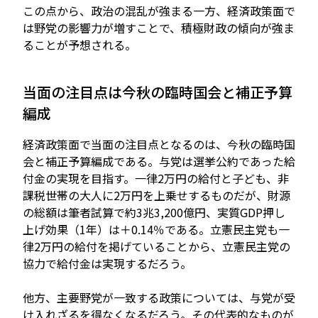
この点から、政治の混乱が強まる一方、経済政策面で
は野党の影響力が増すことで、積極財政の傾向が強ま
ることが予想される。
当面の注目点は今秋の臨時国会と補正予算
編成
経済政策面で当面の注目点となるのは、今秋の臨時国
会と補正予算編成である。与党は選挙公約であった給
付金の実現を目指す。一律2万円の給付と子ども、非
課税世帯の大人に2万円を上乗せするものだが、財源
の総額は筆者試算で約3兆3,200億円、実質GDP押し
上げ効果（1年）は＋0.14％である。立憲民主党も一
律2万円の給付を掲げていることから、立憲民主党の
協力で給付金は実現するだろう。
他方、主要野党が一致する政策については、与党が受
け入れざるを得なくなるだろう。その代表的なものが