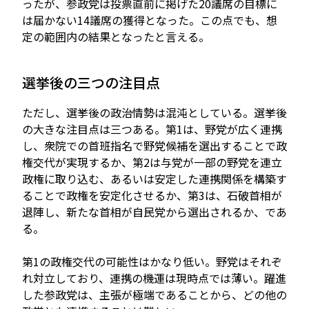
ったが、参政党は投票直前に掲げた20議席の目標に
は届かない14議席の獲得となった。この点でも、想
定の範囲内の結果となったと言える。
選挙後の三つの注目点
ただし、選挙後の政治情勢は混沌としている。選挙後
の大きな注目点は三つある。第1は、野党が広く連携
し、衆院での首班指名で野党候補を選出することで政
権交代が実現するか、第2は与党が一部の野党を連立
政権に取り込む、あるいは安定した連携関係を構築す
ることで政権を安定化させるか、第3は、石破首相が
退陣し、新たな首相が自民党から選出されるか、であ
る。
第1の政権交代の可能性はかなり低い。野党はそれぞ
れ対立しており、連携の機運は現時点では薄い。躍進
した参政党は、主張が極端であることから、どの他の