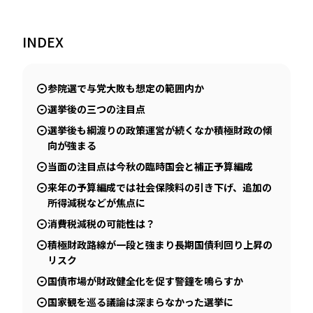
INDEX
JP
EN
参院選で与党大敗も想定の範囲内か
選挙後の三つの注目点
選挙後も綱渡りの政策運営が続くなか積極財政の傾
向が強まる
当面の注目点は今秋の臨時国会と補正予算編成
来年の予算編成では社会保険料の引き下げ、追加の
所得減税などが焦点に
消費税減税の可能性は？
積極財政路線が一段と強まり長期国債利回り上昇の
リスク
国債市場が財政健全化を促す警鐘を鳴らすか
国家観を巡る議論は深まらなかった選挙に