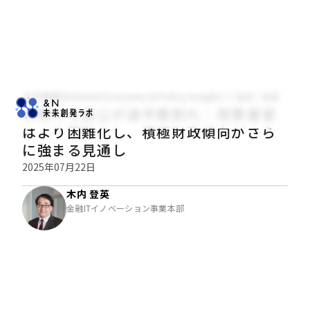
木内登英のGlobal Economy & Policy Insight
経済・金融
参院でも自公が過半数割れ：政策運営
はより困難化し、積極財政傾向がさら
に強まる見通し
2025年07月22日
木内 登英
金融ITイノベーション事業本部