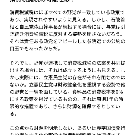
消費税減税はほぼすべての野党が一致している政策で
あり、実現されやすいように見える。しかし、石破首
相と自民党森山幹事長が続投する場合には、与党は引
き続き消費税減税に反対する姿勢を崩さないだろう。
それは責任ある政党をアピールした参院選での公約の
目玉でもあったからだ。
それでも、野党が連携して消費税減税の法案を共同提
出する場合には、それは成立するようにも見える。し
かし実際には、立憲民主党の存在がそれを阻むのでは
ないか。立憲民主党は財政健全化を重視する姿勢で他
の野党と一線を画している。食料品の消費税率を0％
にする政策を掲げているものの、それは原則1年の時
限的な措置であり、さらに財源を確保するとしてい
る。
この点から財源を明示しない、あるいは赤字国債発行