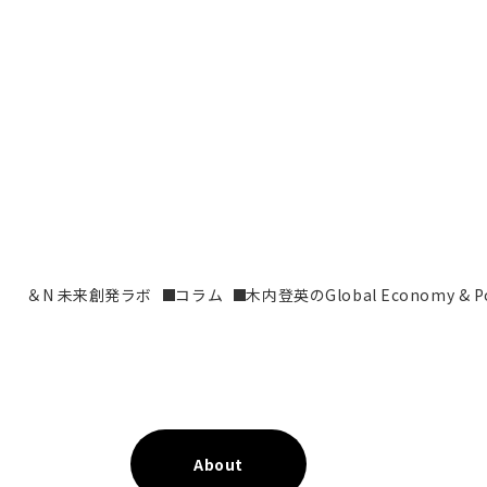
＆N 未来創発ラボ
コラム
木内登英のGlobal Economy & Pol
About