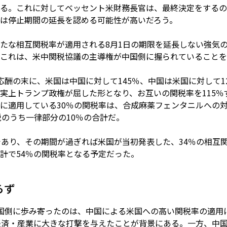
る。これに対してベッセント米財務長官は、最終決定をするの
は停止期間の延長を認める可能性が高いだろう。
たな相互関税率が適用される8月1日の期限を延長しない強気
これは、米中関税協議の主導権が中国側に握られていることを
応酬の末に、米国は中国に対して145％、中国は米国に対して1
実上トランプ政権が屈した形となり、お互いの関税率を115％ず
に適用している30％の関税率は、合成麻薬フェンタニルへの
税のうち一律部分の10％の合計だ。
であり、その期間が過ぎれば米国が当初発表した、34％の相互
計で54％の関税率となる予定だった。
らず
国側に歩み寄ったのは、中国による米国への高い関税率の適用
経済・産業に大きな打撃を与えたことが背景にある。一方、中