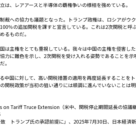
立は、レアアースと半導体の覇権争いの様相を強めている。
制裁への協力も議題となった。トランプ政権は、ロシアがウク
100％の追加関税を課すと宣言している。これは2次関税と呼
めるものだ。
国は主権をとても重視している。我々は中国の主権を侵害したく
協力に難色を示し、2次関税を受け入れる姿勢であることを示
だ。
る中国に対して、高い関税措置の適用を再度延長することをト
の関税政策が当初の狙い通りには順調に進んでいないことは明
inue Talks on Tariff Truce Extension（米中、関税停
5
致 トランプ氏の承認前提に」、2025年7月30日、日本経済