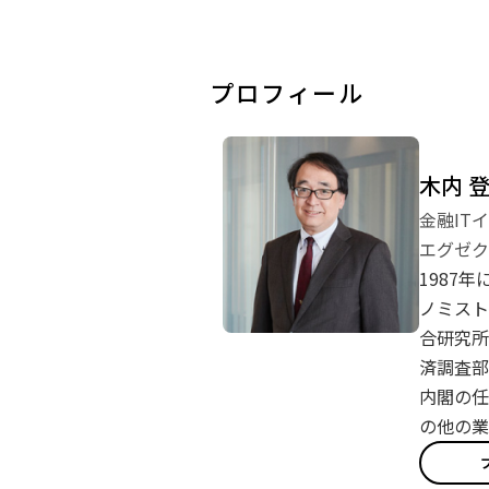
プロフィール
木内 
金融IT
エグゼク
1987
ノミスト
合研究所
済調査部
内閣の任
の他の業