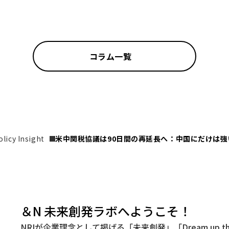
コラム一覧
icy Insight
米中関税協議は90日間の再延長へ：中国にだけは
＆N 未来創発ラボへようこそ！
NRIが企業理念として掲げる「未来創発」「Dream up t