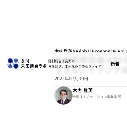
木内登英のGlobal Economy & Policy
米中関税協議は9
野村総合研究所と
新着
今を語り、未来をみつめるメディア
できないトランプ
2025年07月30日
木内 登英
金融ITイノベーション事業本部