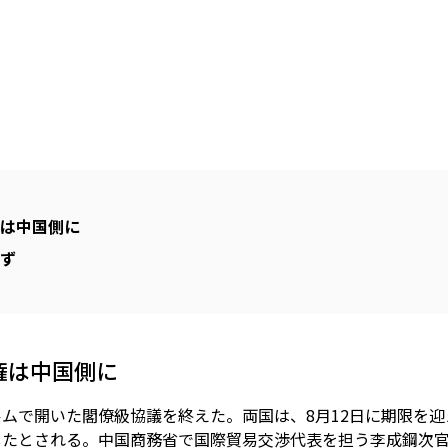
は中国側に
ず
権は中国側に
ルムで開いた閣僚級協議を終えた。両国は、8月12日に期限を
したとされる。中国商務省で国際貿易交渉代表を担う李成鋼次