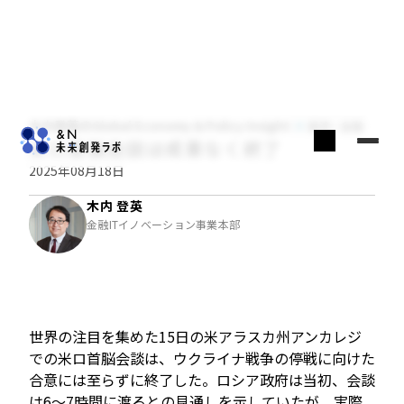
木内登英のGlobal Economy & Policy Insight
経済・金融
米ロ首脳会談は成果なく終了
2025年08月18日
木内 登英
金融ITイノベーション事業本部
世界の注目を集めた15日の米アラスカ州アンカレジ
での米ロ首脳会談は、ウクライナ戦争の停戦に向けた
合意には至らずに終了した。ロシア政府は当初、会談
は6～7時間に渡るとの見通しを示していたが、実際