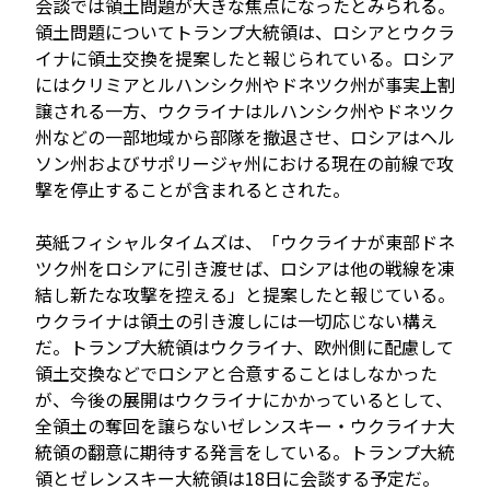
会談では領土問題が大きな焦点になったとみられる。
領土問題についてトランプ大統領は、ロシアとウクラ
イナに領土交換を提案したと報じられている。ロシア
にはクリミアとルハンシク州やドネツク州が事実上割
譲される一方、ウクライナはルハンシク州やドネツク
州などの一部地域から部隊を撤退させ、ロシアはヘル
ソン州およびサポリージャ州における現在の前線で攻
撃を停止することが含まれるとされた。
英紙フィシャルタイムズは、「ウクライナが東部ドネ
ツク州をロシアに引き渡せば、ロシアは他の戦線を凍
結し新たな攻撃を控える」と提案したと報じている。
ウクライナは領土の引き渡しには一切応じない構え
だ。トランプ大統領はウクライナ、欧州側に配慮して
領土交換などでロシアと合意することはしなかった
が、今後の展開はウクライナにかかっているとして、
全領土の奪回を譲らないゼレンスキー・ウクライナ大
統領の翻意に期待する発言をしている。トランプ大統
領とゼレンスキー大統領は18日に会談する予定だ。