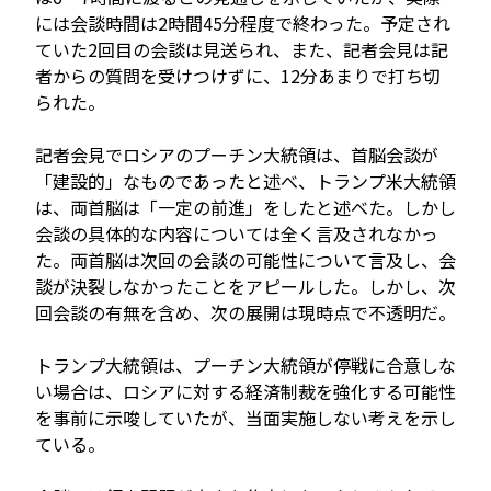
には会談時間は2時間45分程度で終わった。予定され
ていた2回目の会談は見送られ、また、記者会見は記
者からの質問を受けつけずに、12分あまりで打ち切
JP
EN
られた。
記者会見でロシアのプーチン大統領は、首脳会談が
「建設的」なものであったと述べ、トランプ米大統領
は、両首脳は「一定の前進」をしたと述べた。しかし
会談の具体的な内容については全く言及されなかっ
た。両首脳は次回の会談の可能性について言及し、会
談が決裂しなかったことをアピールした。しかし、次
回会談の有無を含め、次の展開は現時点で不透明だ。
トランプ大統領は、プーチン大統領が停戦に合意しな
い場合は、ロシアに対する経済制裁を強化する可能性
を事前に示唆していたが、当面実施しない考えを示し
ている。