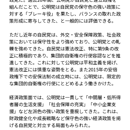
組んだことで、公明党は自民党の保守色の強い政策に
対する「ブレーキ役」を果たし、バランスの取れた政
策形成に寄与してきた、と一般的には評価できる。
JP
EN
ただし近年の自民党は、外交・安全保障政策、社会政
策においては保守性をより強めており、公明党との軋
轢を強めてきた。自民党は憲法改正、特に第9条の改
正に積極的であり、集団的自衛権の行使容認などを推
進してきた。これに対して公明党は平和主義を掲げ、
憲法改正には慎重な姿勢をとる。また2015年の安倍
政権下での安保法制の成立時には、公明党は、限定的
な集団的自衛権の行使にとどめるよう働きかけた。
経済政策面では、公明党は一貫して「中間層・低所得
者層の生活支援」「社会保障の充実」「中小企業支
援」など左派色の強い政策を重視してきた。これは、
財政健全化や成長戦略など保守色の強い経済政策を掲
げる自民党と対立する局面もみられた。