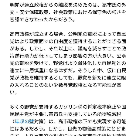
明党が連立政権からの離脱を決めたのは、高市氏の外
交・安全保障政策、社会政策における保守色の強さを
容認できなかったからだろう。
高市政権が成立する場合、公明党の離脱によって自民
党はより政策面での自由度を獲得することができる面
がある。しかし、それ以上に、議席を減らすことで政
策遂行能力が低下してしまう影響の方が大きい。公明
党の離脱を受けて、野党はより弱体化した自民党との
連立に一層慎重になるはずだ。そうした中、仮に自民
党が政権を維持するとしても、野党を新たに連立に組
み入れることのない少数与党政権となる可能性が高
い。
多くの野党が支持するガソリン税の暫定税率廃止や国
民民主党が主張し高市氏も支持している所得税減税
（
年収の壁
対策）は、高市政権の下でも実現する可能
性はあるだろう。しかし、目先の物価高対策にとどま
らず、より長期的な視点に立った高市氏の積極財政政