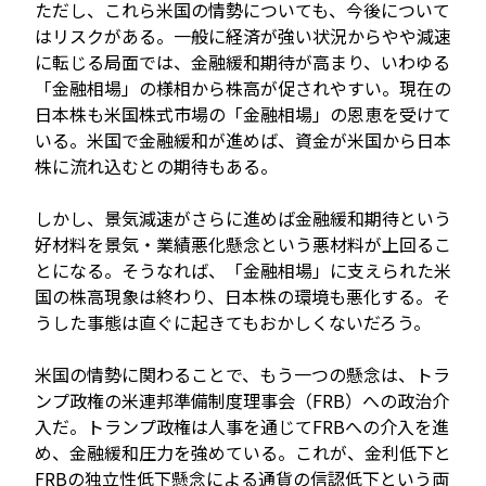
ただし、これら米国の情勢についても、今後について
はリスクがある。一般に経済が強い状況からやや減速
に転じる局面では、金融緩和期待が高まり、いわゆる
「金融相場」の様相から株高が促されやすい。現在の
日本株も米国株式市場の「金融相場」の恩恵を受けて
いる。米国で金融緩和が進めば、資金が米国から日本
株に流れ込むとの期待もある。
しかし、景気減速がさらに進めば金融緩和期待という
好材料を景気・業績悪化懸念という悪材料が上回るこ
とになる。そうなれば、「金融相場」に支えられた米
国の株高現象は終わり、日本株の環境も悪化する。そ
うした事態は直ぐに起きてもおかしくないだろう。
米国の情勢に関わることで、もう一つの懸念は、トラ
ンプ政権の米連邦準備制度理事会（FRB）への政治介
入だ。トランプ政権は人事を通じてFRBへの介入を進
め、金融緩和圧力を強めている。これが、金利低下と
FRBの独立性低下懸念による通貨の信認低下という両