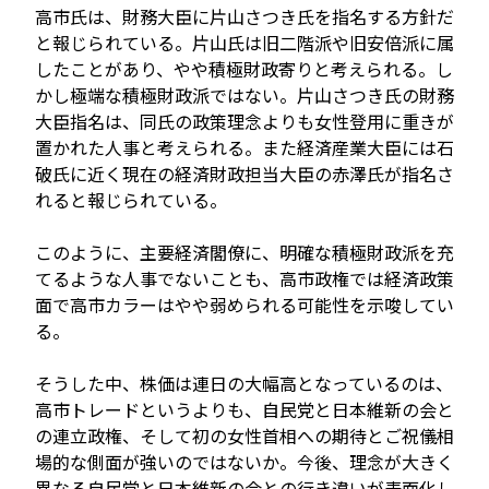
高市氏は、財務大臣に片山さつき氏を指名する方針だ
と報じられている。片山氏は旧二階派や旧安倍派に属
したことがあり、やや積極財政寄りと考えられる。し
かし極端な積極財政派ではない。片山さつき氏の財務
大臣指名は、同氏の政策理念よりも女性登用に重きが
置かれた人事と考えられる。また経済産業大臣には石
破氏に近く現在の経済財政担当大臣の赤澤氏が指名さ
れると報じられている。
このように、主要経済閣僚に、明確な積極財政派を充
てるような人事でないことも、高市政権では経済政策
面で高市カラーはやや弱められる可能性を示唆してい
る。
そうした中、株価は連日の大幅高となっているのは、
高市トレードというよりも、自民党と日本維新の会と
の連立政権、そして初の女性首相への期待とご祝儀相
場的な側面が強いのではないか。今後、理念が大きく
異なる自民党と日本維新の会との行き違いが表面化し