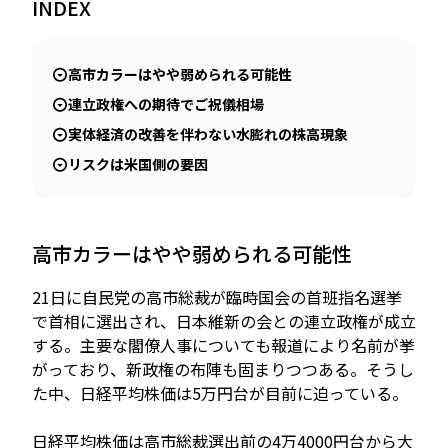
INDEX
高市カラーはやや弱められる可能性
JP
EN
連立政権への期待でご祝儀相場
実体経済の改善を伴わない水膨れの株高現象
リスクは米国側の要因
高市カラーはやや弱められる可能性
21日に自民党の高市総裁が臨時国会の首班指名選挙
で首相に選出され、日本維新の会との連立政権が成立
する。主要な閣僚人事についても報道により名前が挙
がっており、新政権の布陣も固まりつつある。そうし
た中、日経平均株価は5万円台が目前に迫っている。
日経平均株価は高市総裁選出前の4万4000円台から大