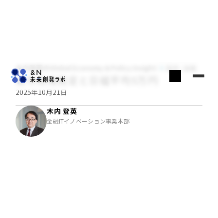
木内登英のGlobal Economy & Policy Insight
経済・金融
高市政権発足と日経平均5万円
2025年10月21日
木内 登英
金融ITイノベーション事業本部