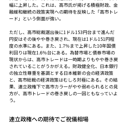
幅に上昇した。これは、高市氏が掲げる積極財政、金
融緩和継続の政策実現への期待を反映した「高市トレ
ード」という側面が強い。
ただし、高市総裁選出後に1ドル153円台まで進んだ
円安はその後やや巻き戻され、現在は1ドル151円程
度の水準にある。また、1.7％まで上昇した10年国債
利回りは現在1.6％台にある。為替市場と債券市場の
現状からは、高市トレードは一時期よりもやや巻き戻
されていることがうかがえる。財政健全化、日本銀行
の独立性尊重を基調とする日本維新の会の経済政策
と、高市総裁の経済政策はむしろ対極にある。その結
果、連立政権下で高市カラーがやや弱められるとの見
方が、高市トレードの巻き戻しの一因ともなっていよ
う。
連立政権への期待でご祝儀相場