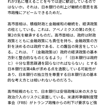
れが3名に増えることを今では逆に歓迎しているので
はないか。それは、日本銀行の利上げ継続の意思を高
市政権にアピールできるためだ。
高市首相は、積極財政と金融緩和の継続を、経済政策
の柱としている。これは、アベノミクスの第1の矢と
第2の矢を継承するものだ。高市首相は、政府は財政
政策とともに金融政策にも責任を持ち、金融政策の方
針を決めるのは政府である、との趣旨の発言をしてい
る。これは、「（金融政策は）政府の経済政策の基本
方針と整合的なものとなるよう」「（日本銀行は政府
と）十分な意思疎通を図らなければならない」とする
日本銀行法第4条が求める点を逸脱している可能性が
あり、日本銀行の独立性を尊重する日本銀行法の基本
的な考え方とは相いれないものだろう。
高市総裁のもとで、日本銀行は安倍政権以来の大きな
政治介入のリスクに直面している。米連邦準備制度理
事会（FRB）がトランプ政権からの利下げ要求など強