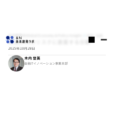
木内登英のGlobal Economy & Policy Insight
経済・金融
政治介入のリスクに直面する日銀
2025年10月28日
木内 登英
金融ITイノベーション事業本部