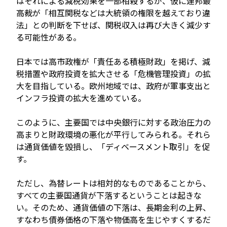
はそれによる減税効果を一部相殺するが、仮に連邦最
高裁が「相互関税などは大統領の権限を越えており違
法」との判断を下せば、関税収入は再び大きく減少す
る可能性がある。
日本では高市政権が「責任ある積極財政」を掲げ、減
税措置や政府投資を拡大させる「危機管理投資」の拡
大を目指している。欧州地域では、政府が軍事支出と
インフラ投資の拡大を進めている。
このように、主要国では中央銀行に対する政治圧力の
高まりと財政環境の悪化が平行してみられる。それら
は通貨価値を毀損し、「ディベースメント取引」を促
す。
ただし、為替レートは相対的なものであることから、
すべての主要国通貨が下落するということは起きな
い。そのため、通貨価値の下落は、長期金利の上昇、
すなわち債券価格の下落や物価高を生じやすくするだ