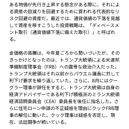
ある物価が先行き上昇する懸念がある際に、それによ
る資産の目減りを回避するために買われる代表的なリ
スク回避の資産だ。最近では、通貨価値の下落を見越
して資産を移すこうした投資戦略は、「ディベースメ
ント取引（通貨価値下落に備えた取引）」と呼ばれ
る。
金価格の高騰は、今年夏ごろから勢いづいたが、その
きっかけとなったのは、トランプ大統領による米連邦
準備制度理事会（FRB）への露骨な政治介入だった。
トランプ大統領はそれ以前からパウエル議長に対して
利下げ要求を繰り返していた。さらに、8月にはクー
グラー理事が辞任をすると、トランプ大統領は自身の
経済アドバイザーである利下げ積極派のミラン大統領
経済諮問委員会（CEA）委員長を後任に指名した。さ
らに住宅ローン申請の不正疑惑を理由にクックFRB理
事の解任に動いた。クック理事は疑惑を否定し、現
在、法廷闘争が続いている。