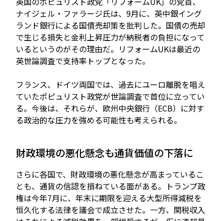
英国のポピュリスト政党「リフォームUK」の党首、
ナイジェル・ファラージ氏は、9月に、英中銀イング
ランド銀行による国債売却策を批判した。国債の売却
で生じる損失と金利上昇圧力が納税者の負担になって
いるというのがその理由だ。リフォームUKは最近の
英世論調査で支持率トップとなった。
フランス、ドイツ両国では、過去にユーロ離脱を唱え
ていたポピュリスト政党が世論調査で首位に立ってい
る。今後は、それらが、欧州中央銀行（ECB）に対す
る政治的な圧力を強める可能性も考えられる。
財政環境の悪化懸念も通貨価値の下落に
さらに各国で、財政環境の悪化懸念が高まっているこ
とも、通貨の信認を損ねている面がある。トランプ政
権は今年7月に、年末に期限を迎える大型所得減税を
恒久化する法律を議会で成立させた。一方、関税収入