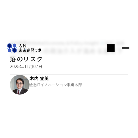
木内登英のGlobal Economy & Policy Insight
経済・金融
中央銀行への政治介入が高める通貨下
落のリスク
2025年11月07日
木内 登英
金融ITイノベーション事業本部