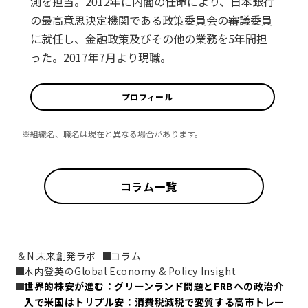
測を担当。2012年に内閣の任命により、日本銀行
の最高意思決定機関である政策委員会の審議委員
に就任し、金融政策及びその他の業務を5年間担
った。2017年7月より現職。
プロフィール
※組織名、職名は現在と異なる場合があります。
コラム一覧
＆N 未来創発ラボ
コラム
木内登英のGlobal Economy & Policy Insight
世界的株安が進む：グリーンランド問題とFRBへの政治介
入で米国はトリプル安：消費税減税で変質する高市トレー