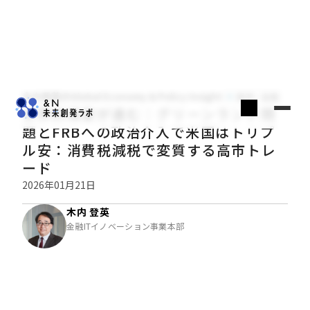
木内登英のGlobal Economy & Policy Insight
経済・金融
世界的株安が進む：グリーンランド問
題とFRBへの政治介入で米国はトリプ
ル安：消費税減税で変質する高市トレ
ード
2026年01月21日
木内 登英
金融ITイノベーション事業本部