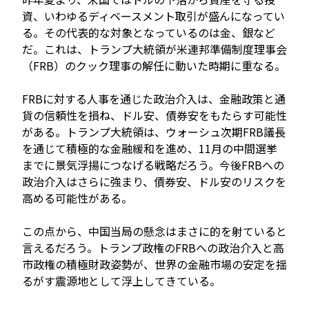
資、いわゆるディベースメント取引が盛んになってい
る。その代表的な対象となっているのは金、銀など
だ。これは、トランプ大統領が米連邦準備制度理事会
（FRB）のクック理事の解任に動いた時期に重なる。
FRBに対する人事を通じた政治介入は、金融政策と通
貨の信頼性を損ね、ドル安、債券安をもたらす可能性
がある。トランプ大統領は、ウォーシュ次期FRB議長
を通じて積極的な金融緩和を進め、11月の中間選挙
までに景気浮揚につなげる戦略だろう。今後FRBへの
政治介入はさらに強まり、債券安、ドル安のリスクを
高める可能性がある。
この点から、中国当局の懸念はまさに的を射ていると
言えるだろう。トランプ政権のFRBへの政治介入と高
市政権の積極財政姿勢が、世界の金融市場の安定を揺
るがす震源地として浮上してきている。