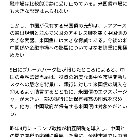
融市場は比較的冷静に受け止めている。米国債市場に
も大きな影響は見られない。
しかし、中国が保有する米国債の売却は、レアアース
の輸出規制と並んで米国のアキレス腱を突く中国側の
大きな武器、米国側には大きな脅威である。今後の米
中関係や金融市場への影響についてはなお慎重に見極
めたい。
9日にブルームバーグ社が報じたところによると、中
国の金融監督当局は、投資の過度な集中や市場変動リ
スクへの懸念を背景に、銀行に対して米国債の購入を
抑えるよう助言するとともに、米国債のエクスポージ
ャーが大きい一部の銀行には保有残高の削減を求め
た。他方、中国政府が保有する米国債は対象外だとい
う。
昨年4月にトランプ政権が相互関税を導入し、中国と
の間で関税の応酬に発展した際に、金融市場では中国