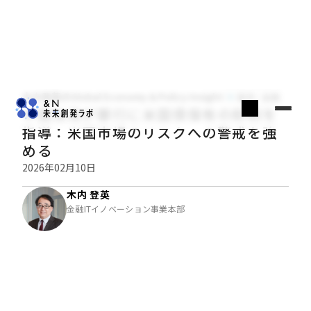
木内登英のGlobal Economy & Policy Insight
経済・金融
中国当局が銀行に米国債保有の抑制を
指導：米国市場のリスクへの警戒を強
める
2026年02月10日
木内 登英
金融ITイノベーション事業本部