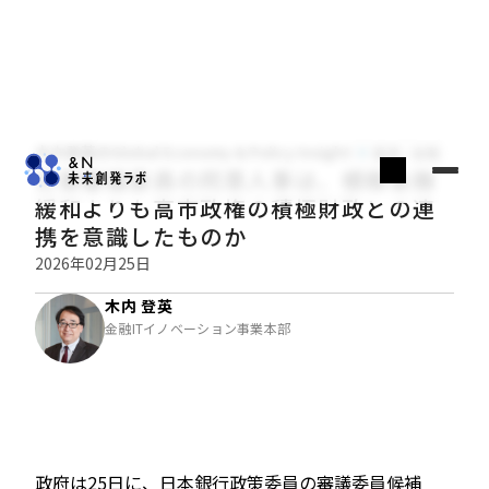
木内登英のGlobal Economy & Policy Insight
経済・金融
日銀審議委員の同意人事は、積極金融
緩和よりも高市政権の積極財政との連
携を意識したものか
2026年02月25日
木内 登英
金融ITイノベーション事業本部
政府は25日に、日本銀行政策委員の審議委員候補