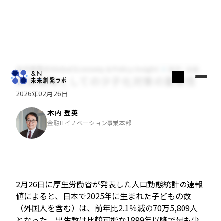
木内登英のGlobal Economy & Policy Insight
経済・金融
成長戦略としての少子化対策の重要性
2026年02月26日
木内 登英
金融ITイノベーション事業本部
2月26日に厚生労働省が発表した人口動態統計の速報
値によると、日本で2025年に生まれた子どもの数
（外国人を含む）は、前年比2.1％減の70万5,809人
となった。出生数は比較可能な1899年以降で最も少