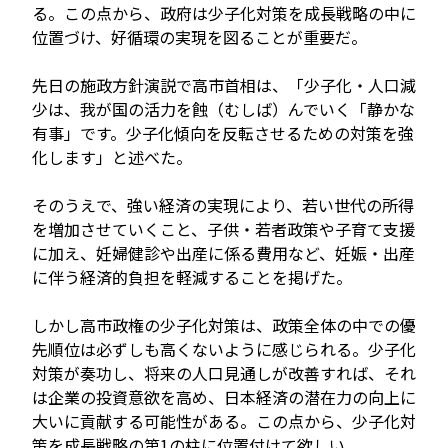
る。この点から、政府は少子化対策を成長戦略の中に
位置づけ、好循環の実現を図ることが重要だ。
先日の施政方針演説で高市首相は、「少子化・人口減
少は、我が国の活力を蝕（むしば）んでいく「静かな
有事」です。少子化傾向を反転させるための対策を強
化します」と述べた。
そのうえで、強い経済の実現により、若い世代の所得
を増加させていくこと、子供・若者政策や子育て支援
に加え、妊婦健診や出産に係る費用など、妊娠・出産
に伴う経済的負担を軽減することを掲げた。
しかし高市政権の少子化対策は、政策全体の中での優
先順位は必ずしも高くないように感じられる。少子化
対策が奏功し、将来の人口見通しが改善すれば、それ
は企業の投資意欲を高め、日本経済の潜在力の向上に
大いに貢献する可能性がある。この点から、少子化対
策を成長戦略の第1の柱に位置付けて欲しい。