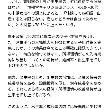
しかし、婚姻率の上昇が出生率の上昇に直結する保証
はない。「博報堂キャリジョ研プラス」の10～30代
の未婚女性への調査によると、「結婚しても妊娠・出
産するとは限らない。産むかどうかは自分で決めた
い」との回答は78.5％に上ったという。
岸田政権は2023年に異次元の少子化対策を表明し
た。児童手当の大幅拡大を特徴とする少子化対策を実
施したが、その効果は今のところ明確に確認できてい
ない。一時的な給付ではなく、所得環境がこの先持続
的に改善していくとの期待が、婚姻率と出生率を押し
上げるのではないか。
他方、出生率の上昇、出生数の増加は、企業の将来の
成長期待を高め、設備投資を促し、潜在成長率を高め
る。それによる将来の経済・所得環境の改善期待が出
生率を押し上げるだろう。
このように、出生率と成長率の間には好循環が生じ得