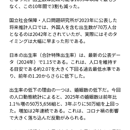
なく、この10年間で3割も減った。
国立社会保障・人口問題研究所が2023年に公表した
JP
EN
将来推計人口では、外国人を含む出生数が70万人台
となるのは2042年とされていたが、実際にはそのタ
イミングは大幅に早まった形である。
日本の出生率（合計特殊出生率）は、最新の公表デー
タ（2024年）で1.15である。これは、人口を維持す
る目安である約2.07を大きく下回る過去最低水準であ
り、前年の1.20からさらに低下した。
出生率の低下の理由の一つは、婚姻数の低下だ。今回
の人口動態統計によると、2025年の婚姻数は前年比
1.1％増の50万5,656組と、3年ぶりに50万組を上回っ
た。増加は2年連続である。これは、コロナ禍の影響
で大きく落ち込んだ反動がみられる。