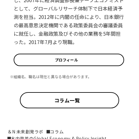
し、2007年に経済調査部長兼チーフエコノミスト
として、グローバルリサーチ体制下で日本経済予
測を担当。2012年に内閣の任命により、日本銀行
の最高意思決定機関である政策委員会の審議委員
に就任し、金融政策及びその他の業務を5年間担
った。2017年7月より現職。
プロフィール
※組織名、職名は現在と異なる場合があります。
コラム一覧
＆N 未来創発ラボ
コラム
木内登英のGlobal Economy & Policy Insight