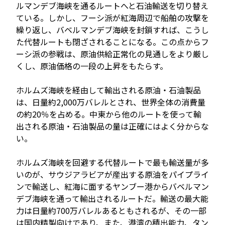
ルマンデブ海峡を通るルートへと石油輸送を切り替え
ている。しかし、フーシ派が紅海周辺で船舶の攻撃を
繰り返し、バベルマンデブ海峡を封鎖すれば、こうし
た代替ルートも閉ざされることになる。この点からフ
ーシ派の参戦は、原油供給正常化の見通しをより厳し
くし、原油価格の一段の上昇をもたらす。
ホルムズ海峡を経由して輸出される原油・石油製品
は、日量約2,000万バレルとされ、世界全体の消費量
の約20％を占める。中東から他のルートを使って輸
出される原油・石油製品の量は正確にはよく分からな
い。
ホルムズ海峡を回避する代替ルートで最も輸送量が多
いのが、サウジアラビアが産出する原油をパイプライ
ンで輸送し、紅海に面するヤンブー港からバベルマン
デブ海峡を通って輸出されるルートだ。輸送の最大能
力は日量約700万バレルあるともされるが、その一部
は国内精製向けであり、また、港湾の積出能力、タン