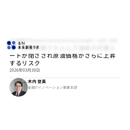
木内登英のGlobal Economy & Policy Insight
経済・金融
フーシ派参戦でホルムズ海峡の代替ル
ートが閉ざされ原油価格がさらに上昇
するリスク
2026年03月30日
木内 登英
金融ITイノベーション事業本部