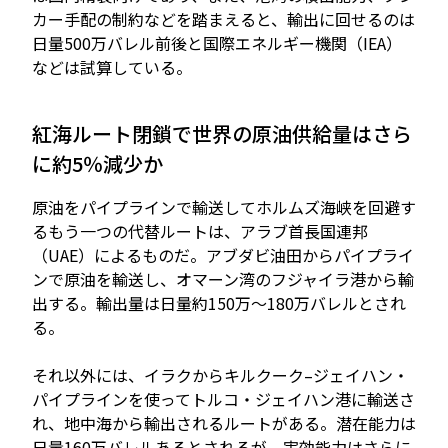
カー手配の制約などを踏まえると、輸出に回せるのは
日量500万バレル前後と国際エネルギー機関（IEA）
などは試算している。
紅海ルート閉鎖で世界の原油供給量はさら
に約5％減少か
原油をパイプラインで輸送してホルムズ海峡を回避す
るもう一つの代替ルートは、アラブ首長国連邦
（UAE）によるものだ。アブダビ油田からパイプライ
ンで原油を輸送し、オマーン湾のフジャイラ港から輸
出する。輸出量は日量約150万～180万バレルとされ
る。
それ以外には、イラクからキルクーク–ジェイハン・
パイプラインを使ってトルコ・ジェイハン港に輸送さ
れ、地中海から輸出されるルートがある。潜在能力は
日量160万バレルあるとされるが、実効能力はさらに