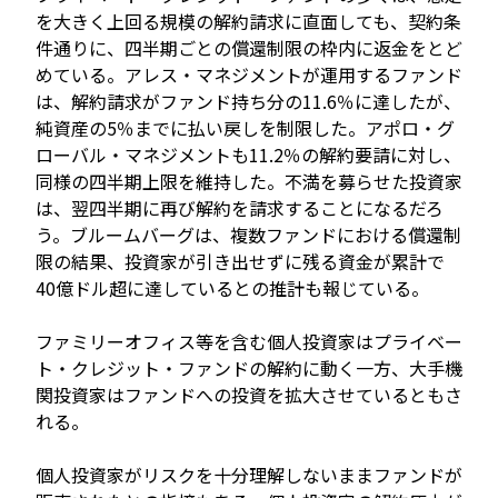
を大きく上回る規模の解約請求に直面しても、契約条
件通りに、四半期ごとの償還制限の枠内に返金をとど
めている。アレス・マネジメントが運用するファンド
は、解約請求がファンド持ち分の11.6％に達したが、
純資産の5％までに払い戻しを制限した。アポロ・グ
ローバル・マネジメントも11.2％の解約要請に対し、
同様の四半期上限を維持した。不満を募らせた投資家
は、翌四半期に再び解約を請求することになるだろ
う。ブルームバーグは、複数ファンドにおける償還制
限の結果、投資家が引き出せずに残る資金が累計で
40億ドル超に達しているとの推計も報じている。
ファミリーオフィス等を含む個人投資家はプライベー
ト・クレジット・ファンドの解約に動く一方、大手機
関投資家はファンドへの投資を拡大させているともさ
れる。
個人投資家がリスクを十分理解しないままファンドが