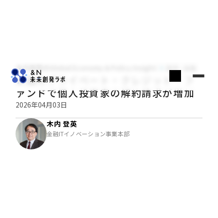
木内登英のGlobal Economy & Policy Insight
経済・金融
米国のプライベート・クレジット・フ
ァンドで個人投資家の解約請求が増加
2026年04月03日
木内 登英
金融ITイノベーション事業本部