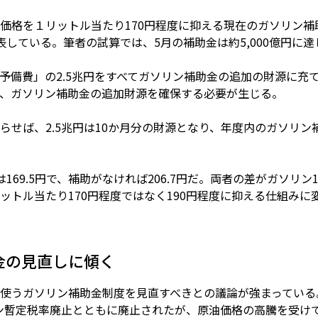
価格を１リットル当たり170円程度に抑える現在のガソリン補
発表している。筆者の試算では、5月の補助金は約5,000億円に
予備費」の2.5兆円をすべてガソリン補助金の追加の財源に充
、ガソリン補助金の追加財源を確保する必要が生じる。
らせば、2.5兆円は10か月分の財源となり、年度内のガソリ
169.5円で、補助がなければ206.7円だ。両者の差がガソリ
ットル当たり170円程度ではなく190円程度に抑える仕組み
金の見直しに傾く
使うガソリン補助金制度を見直すべきとの議論が強まっている。
リン暫定税率廃止とともに廃止されたが、原油価格の高騰を受け