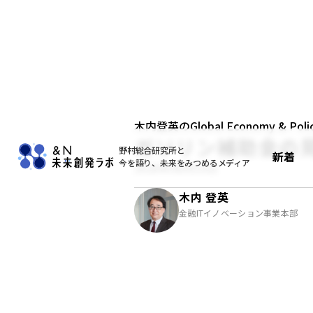
木内登英のGlobal Economy & Policy
ガソリン補助金の
野村総合研究所と
新着
今を語り、未来をみつめるメディア
2026年06月10日
木内 登英
金融ITイノベーション事業本部