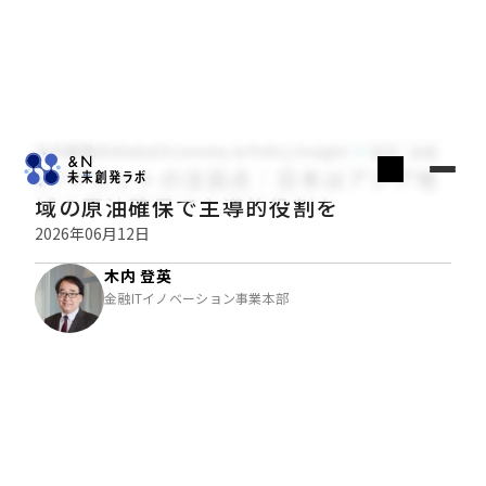
木内登英のGlobal Economy & Policy Insight
経済・金融
G7サミットの注目点：日本はアジア地
域の原油確保で主導的役割を
2026年06月12日
木内 登英
金融ITイノベーション事業本部