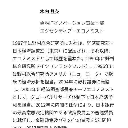
木内 登英
金融ITイノベーション事業本部
エグゼクティブ・エコノミスト
1987年に野村総合研究所に入社後、経済研究部・
日本経済調査室（東京）に配属され、それ以降、
エコノミストとして職歴を重ねた。1990年に野村
総合研究所ドイツ（フランクフルト）、1996年に
は野村総合研究所アメリカ（ニューヨーク）で欧
米の経済分析を担当。2004年に野村證券に転籍
し、2007年に経済調査部長兼チーフエコノミスト
として、グローバルリサーチ体制下で日本経済予
測を担当。2012年に内閣の任命により、日本銀行
の最高意思決定機関である政策委員会の審議委員
に就任し、金融政策及びその他の業務を5年間担
った。2017年7月より現職。