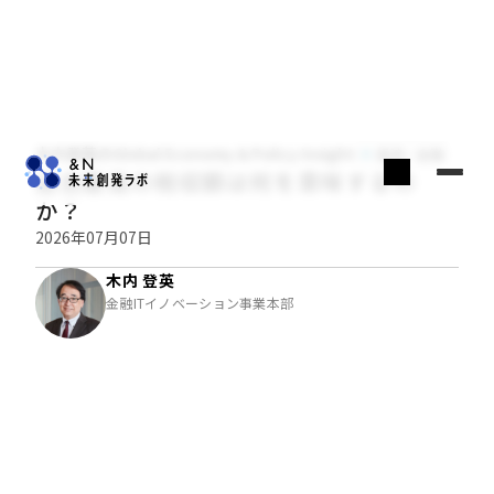
木内登英のGlobal Economy & Policy Insight
経済・金融
過去最高の税収額は何を意味するの
か？
2026年07月07日
木内 登英
金融ITイノベーション事業本部