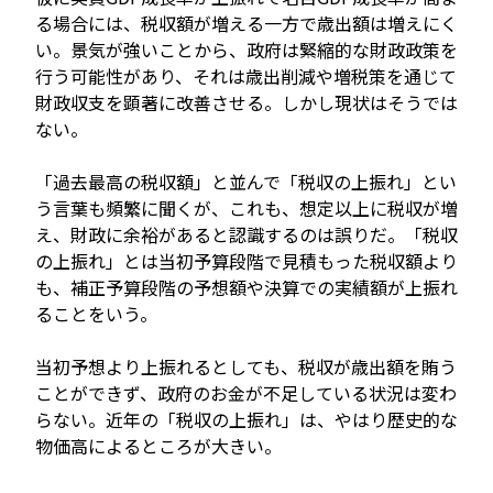
る場合には、税収額が増える一方で歳出額は増えにく
い。景気が強いことから、政府は緊縮的な財政政策を
行う可能性があり、それは歳出削減や増税策を通じて
財政収支を顕著に改善させる。しかし現状はそうでは
ない。
「過去最高の税収額」と並んで「税収の上振れ」とい
う言葉も頻繁に聞くが、これも、想定以上に税収が増
え、財政に余裕があると認識するのは誤りだ。「税収
の上振れ」とは当初予算段階で見積もった税収額より
も、補正予算段階の予想額や決算での実績額が上振れ
ることをいう。
当初予想より上振れるとしても、税収が歳出額を賄う
ことができず、政府のお金が不足している状況は変わ
らない。近年の「税収の上振れ」は、やはり歴史的な
物価高によるところが大きい。