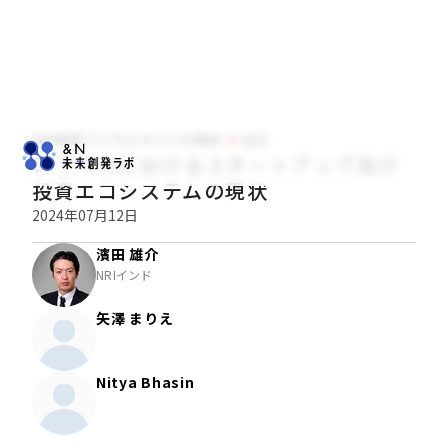
NRI経営コンサルタントの視点
経営
アフリカにおけるスタートアップ及び
投資エコシステムの現状
2024年07月12日
濱田 雄介
NRIインド
矢澤 まりえ
Nitya Bhasin