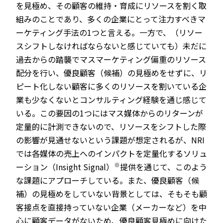
を見極め、その顧客の維持・育成にリソースを割く取
組みのことであり、多くの企業にとって注力すべきマ
ーケティング手法の1つと言える。一方で、（リソー
スシフトしなければならないと感じていても）未だに
過去からの踏襲でマスマーケティング偏重のリソース
配分を行い、優良顧客（候補）の見極めをせずに、リ
ピート化しない顧客に多くのリソースを割いている企
業も少なくないとコンサルティング経験を通じ感じて
いる。この要因の1つにはマス媒体からのリターンが
定量的に計測できないので、リソースをシフトした際
の影響が見通せないという課題が想定されるが、NRI
では各媒体の売上へのインパクトを定量化するソリュ
※
ーション（Insight Signal）
提供を通じて、このよう
な課題にアプローチしている。また、優良顧客（候
補）の見極めをしていない背景としては、そもそも顧
客接点を直接持っていない企業（メーカーなど）を中
心に顧客データがないため、優良顧客見極めに向けた