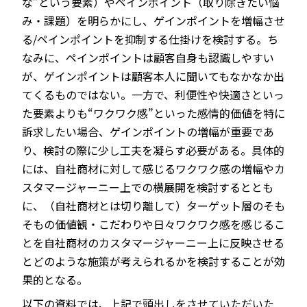
な”という要素）やペインポイント（取り除きたい悩
み・課題）を明らかにし、ゲインポイントを増幅させ
る/ペインポイントを抑制する仕掛けを検討する。ち
なみに、ペインポイントは顧客自身も認識しやすい
が、ゲインポイントは顧客本人に聞いてもなかなか出
てくるものではない。一方で、利便性や快適さといっ
た要素よりも“ワクワク感”といった感情的価値を特に
訴求したい場合、ゲインポイントの増幅が重要であ
り、検討の際に少し工夫を凝らす必要がある。具体的
には、自社商材に対して感じるワクワク感の増幅やカ
スタマージャーニー上での横展開を検討するととも
に、（自社商材とは切り離して）ターゲット層のそも
そもの価値観・こだわりや日々ワクワク感を感じるこ
とを自社商材のカスタマージャーニー上に反映させる
とどのような施策が考えられるかを検討することが効
果的となる。
以下の資料では、上記で頭出しをさせていただいた