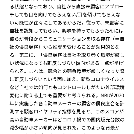
る状態となっており、自社から直接未顧客にアプロー
チしても目を向けてもらえない/耳を傾けてもらえな
い可能性が往々にしてあるからだ。従って、未顧客に
自社を認知してもらい、興味を持ってもらうためには
彼らが普段からコミュニケーションを取る存在（＝自
社の優良顧客）から推奨を受けることが効果的とな
る。第三に、「優良顧客は自社を取り巻く環境が厳し
い状況になっても離反しづらい傾向がある」点が挙げ
られる。これは、競合との競争環境が厳しくなった際
に離反しづらいという面に加え、新型コロナウイルス
など自社では如何ともコントロールしがたい外部環境
変化に耐える上でも重要だと考えられる。NRIが2020
年に実施した各自動車メーカーの顧客の優良度合を計
測する顧客ロイヤリティ指標を見ると、このスコアが
高い自動車メーカーほどコロナ禍での国内販売台数の
減少幅が小さい傾向が見られた。このような背景か