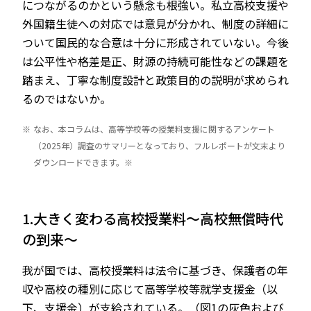
につながるのかという懸念も根強い。私立高校支援や
外国籍生徒への対応では意見が分かれ、制度の詳細に
ついて国民的な合意は十分に形成されていない。今後
は公平性や格差是正、財源の持続可能性などの課題を
踏まえ、丁寧な制度設計と政策目的の説明が求められ
るのではないか。
※
なお、本コラムは、高等学校等の授業料支援に関するアンケート
（2025年）調査のサマリーとなっており、フルレポートが文末より
ダウンロードできます。※
1.大きく変わる高校授業料～高校無償時代
の到来～
我が国では、高校授業料は法令に基づき、保護者の年
収や高校の種別に応じて高等学校等就学支援金（以
下、支援金）が支給されている。（図1の灰色および