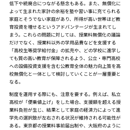
低下や統廃合につながる懸念もある。また、無償化に
よって生まれた家計の余裕を塾や習い事に充てられる
家庭とそうでない家庭があり、所得が高い世帯ほど教
育投資を増せるというアドバンテージが生まれてし
まう。これらの問題に対しては、授業料無償化の議論
だけでなく、授業料以外の学用品費などを支援する
「高校生等奨学給付金」の拡充や、どの学校に進学し
ても質の高い教育が保障されるよう、公立・専門高校
への設備投資支援を含む公教育全体の魅力向上策を高
校無償化と一体として検討していくことが一層重要と
なる。
制度を運用する際にも、注意を要する。例えば、私立
高校が「便乗値上げ」をした場合、支援額を超える授
業料負担が生じ、結果として家庭の経済力によって進
学先の選択肢が左右される状況が維持される可能性が
ある。東京都の授業料事前届出制や、大阪府のように