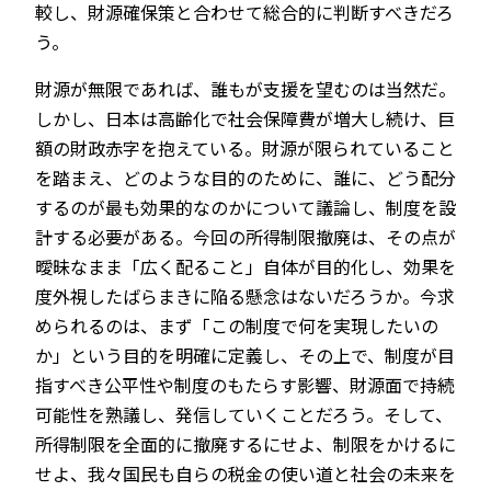
較し、財源確保策と合わせて総合的に判断すべきだろ
う。
財源が無限であれば、誰もが支援を望むのは当然だ。
しかし、日本は高齢化で社会保障費が増大し続け、巨
額の財政赤字を抱えている。財源が限られていること
を踏まえ、どのような目的のために、誰に、どう配分
するのが最も効果的なのかについて議論し、制度を設
計する必要がある。今回の所得制限撤廃は、その点が
曖昧なまま「広く配ること」自体が目的化し、効果を
度外視したばらまきに陥る懸念はないだろうか。今求
められるのは、まず「この制度で何を実現したいの
か」という目的を明確に定義し、その上で、制度が目
指すべき公平性や制度のもたらす影響、財源面で持続
可能性を熟議し、発信していくことだろう。そして、
所得制限を全面的に撤廃するにせよ、制限をかけるに
せよ、我々国民も自らの税金の使い道と社会の未来を