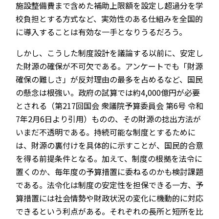
施設整備費まで含めた補助上限額を設定し超過分を学
校負担とする方式など、実効性のある仕組みを全国的
に導入することは有効な一手となりうるだろう。
しかし、こうした制度設計を議論する以前に、安定し
た財源の確保が不可欠である。アンケートでも「財源
確保の難しさ」が反対理由の最多を占めるなど、国民
の懸念は根強い。政府の試算では約4,000億円が必要
とされる（第217回国会 衆議院予算委員会 第6号 令和
7年2月6日より引用）ものの、その財源の捻出方法が
いまだ不透明である。持続可能な制度とするために
は、財源の裏付けを具体的に示すことが、国民的合意
を得る前提条件となる。加えて、制度の根拠を法令に
置くのか、毎年度の予算措置に委ねるのかも検討課題
である。法令化は制度の安定性を担保できる一方、予
算措置には社会情勢や財政状況の変化に機動的に対応
できるという利点がある。それぞれの長所と短所を比