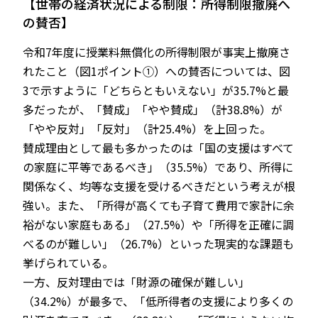
【世帯の経済状況による制限：所得制限撤廃へ
の賛否】
令和7年度に授業料無償化の所得制限が事実上撤廃さ
れたこと（図1ポイント①）への賛否については、図
3で示すように「どちらともいえない」が35.7%と最
多だったが、「賛成」「やや賛成」（計38.8%）が
「やや反対」「反対」（計25.4%）を上回った。
賛成理由として最も多かったのは「国の支援はすべて
の家庭に平等であるべき」（35.5%）であり、所得に
関係なく、均等な支援を受けるべきだという考えが根
強い。また、「所得が高くても子育て費用で家計に余
裕がない家庭もある」（27.5%）や「所得を正確に調
べるのが難しい」（26.7%）といった現実的な課題も
挙げられている。
一方、反対理由では「財源の確保が難しい」
（34.2%）が最多で、「低所得者の支援により多くの