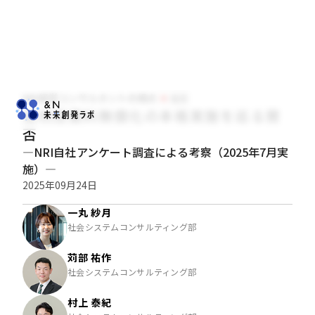
NRI経営コンサルタントの視点
経営
高校授業料無償化の本格実施を巡る賛
否
―NRI自社アンケート調査による考察（2025年7月実
施）―
2025年09月24日
一丸 紗月
社会システムコンサルティング部
苅部 祐作
社会システムコンサルティング部
村上 泰紀