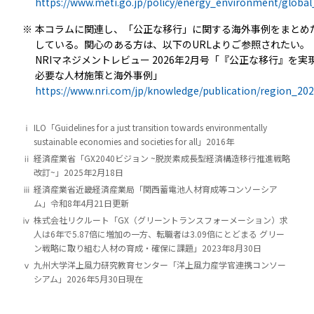
https://www.meti.go.jp/policy/energy_environment/glo
※
本コラムに関連し、「公正な移行」に関する海外事例をまとめ
している。関心のある方は、以下のURLよりご参照されたい。
NRIマネジメントレビュー 2026年2月号「『公正な移行』を
必要な人材施策と海外事例」
https://www.nri.com/jp/knowledge/publication/region_20
ⅰ
ILO「Guidelines for a just transition towards environmentally
sustainable economies and societies for all」2016年
ⅱ
経済産業省「GX2040ビジョン ~脱炭素成長型経済構造移行推進戦略
改訂~」2025年2月18日
ⅲ
経済産業省近畿経済産業局「関西蓄電池人材育成等コンソーシア
ム」令和8年4月21日更新
ⅳ
株式会社リクルート「GX（グリーントランスフォーメーション）求
人は6年で5.87倍に増加の一方、転職者は3.09倍にとどまる グリー
ン戦略に取り組む人材の育成・確保に課題」2023年8月30日
ⅴ
九州大学洋上風力研究教育センター「洋上風力産学官連携コンソー
シアム」2026年5月30日現在