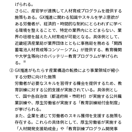
げられる。
さらに、産官学が連携して人材育成プログラムを提供する
施策もある。GX推進に関わる知識やスキルを学ぶ意欲が
ある労働者が、経済的・時間的な制約にとらわれずに学べ
る環境を整えることで、特定の業界内にとどまらない、業
界の垣根を越えた人材育成が可能となる。具体例として、
近畿経済産業局が業界団体とともに事務局を務める「関西
蓄電池人材育成等コンソーシアム」が提供する、教育機関
や大学生等向けのバッテリー教育プログラムが挙げられ
ⅲ
る。
②
GX推進がもたらす産業構造の転換により事業領域が縮小
する分野に向けた施策
労働者が必要なスキルを習得する機会を提供するため、教
育訓練に対する公的支援が実施されている。具体例とし
て、国や各自治体（都道府県・市町村）が実施する公共職
業訓練や、厚生労働省が実施する「教育訓練給付金制度」
が挙げられる。
また、企業を通じて労働者のスキル獲得を支援する施策も
存在する。これらの具体例として、厚生労働省が実施する
「人材開発支援助成金」や「教育訓練プログラム開発事