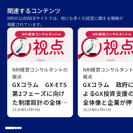
関連するコンテンツ
NRIの公式WEBサイトでは、他にも多くの経営に関する情報が
掲載されています。
NRI経営コンサルタントの
NRI経営コンサルタン
視点
視点
GXコラム GX-ETS
GXコラム 政府
第2フェーズに向け
よるGX投資支援
た制度設計の全体像
全体像と企業が押
と検討すべき対応
2026年02月09日
えるべきポイント
2026年02月03日