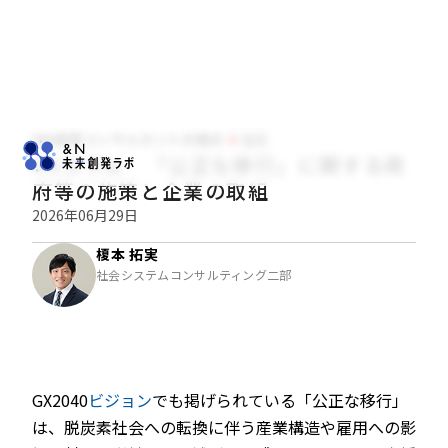
NRI経営コンサルタントの視点
経営
GXコラム 「公正な移行」に関する政
府等の施策と企業の取組
2026年06月29日
榎本 拓実
社会システムコンサルティング二部
GX2040
ビジョン
でも掲げられている「公正な移行」
は、脱炭素社会への転換に伴う産業構造や雇用への影