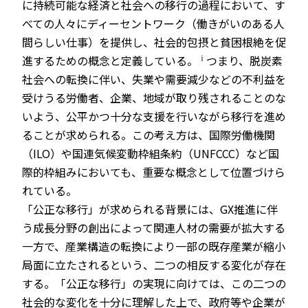
に持続可能な経済と社会への移行の過程において、す
べての人々にディーセントワーク（働きがいのある人
間らしい仕事）を提供し、社会的包摂と貧困根絶を促
ⅰ
進するための概念と定義している。
つまり、脱炭素
社会への転換に伴い、失業や需要減少などの不利益を
受けうる労働者、企業、地域が取り残されることのな
いよう、公平かつ十分な支援を行いながら移行を進め
ることが求められる。この考え方は、国際労働機関
（ILO）や国連気候変動枠組条約（UNFCCC）など国
際的枠組みにおいても、重要な概念として位置づけら
れている。
「公正な移行」が求められる背景には、GX推進に伴
う成長分野の創出によって関連人材の需要が拡大する
一方で、産業構造の転換により一部の既存産業が縮小
局面に立たされるという、二つの相反する変化が存在
する。「公正な移行」の実現に向けては、この二つの
社会的な変化を十分に理解した上で、政府等や企業が