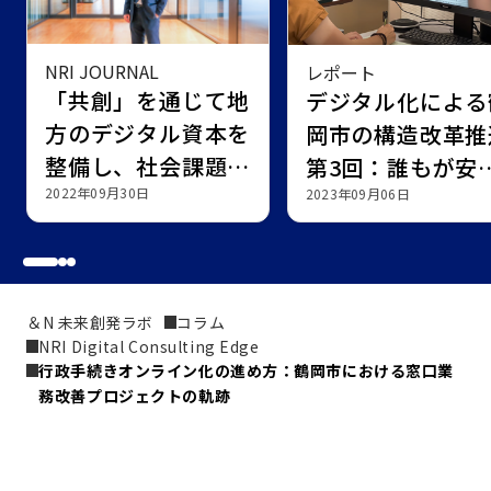
NRI JOURNAL
レポート
「共創」を通じて地
デジタル化による
方のデジタル資本を
岡市の構造改革推
整備し、社会課題を
第3回：誰もが安
解決する～鶴岡市か
2022年09月30日
して行政サービス
2023年09月06日
らの挑戦～
享受できる手続き
ス社会の実現
＆N 未来創発ラボ
コラム
NRI Digital Consulting Edge
行政手続きオンライン化の進め方：鶴岡市における窓口業
務改善プロジェクトの軌跡