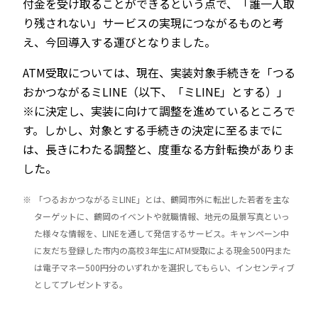
付金を受け取ることができるという点で、「誰一人取
り残されない」サービスの実現につながるものと考
え、今回導入する運びとなりました。
ATM受取については、現在、実装対象手続きを「つる
おかつながるミLINE（以下、「ミLINE」とする）」
※に決定し、実装に向けて調整を進めているところで
す。しかし、対象とする手続きの決定に至るまでに
は、長きにわたる調整と、度重なる方針転換がありま
した。
※
「つるおかつながるミLINE」とは、鶴岡市外に転出した若者を主な
ターゲットに、鶴岡のイベントや就職情報、地元の風景写真といっ
た様々な情報を、LINEを通して発信するサービス。キャンペーン中
に友だち登録した市内の高校3年生にATM受取による現金500円また
は電子マネー500円分のいずれかを選択してもらい、インセンティブ
としてプレゼントする。