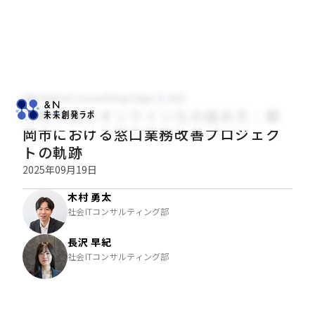
NRI Digital Consulting Edge
技術
行政手続きオンライン化の進め方：鶴
岡市における窓口業務改善プロジェク
トの軌跡
2025年09月19日
木村 勇太
社会ITコンサルティング部
長沢 早紀
社会ITコンサルティング部