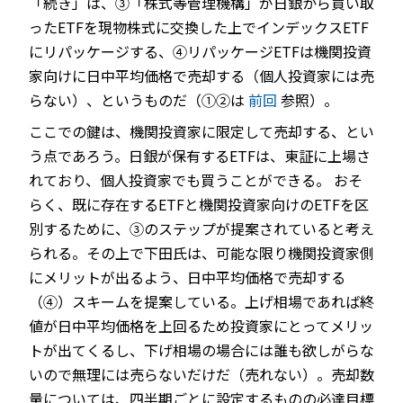
「続き」は、③「株式等管理機構」が日銀から買い取
ったETFを現物株式に交換した上でインデックスETF
にリパッケージする、④リパッケージETFは機関投資
家向けに日中平均価格で売却する（個人投資家には売
JP
EN
らない）、というものだ（①②は
前回
参照）。
ここでの鍵は、機関投資家に限定して売却する、とい
う点であろう。日銀が保有するETFは、東証に上場さ
れており、個人投資家でも買うことができる。 おそ
らく、既に存在するETFと機関投資家向けのETFを区
別するために、③のステップが提案されていると考え
られる。その上で下田氏は、可能な限り機関投資家側
にメリットが出るよう、日中平均価格で売却する
（④）スキームを提案している。上げ相場であれば終
値が日中平均価格を上回るため投資家にとってメリッ
トが出てくるし、下げ相場の場合には誰も欲しがらな
いので無理には売らないだけだ（売れない）。売却数
量については、四半期ごとに設定するものの必達目標