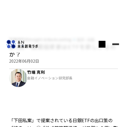
竹端克利のInsight & Backcasting
経済・金融
第3回 機関投資家はETFを欲しがるの
か？
2022年06月02日
竹端 克利
金融イノベーション研究部長
「下田私案」で提案されている日銀ETFの出口策の