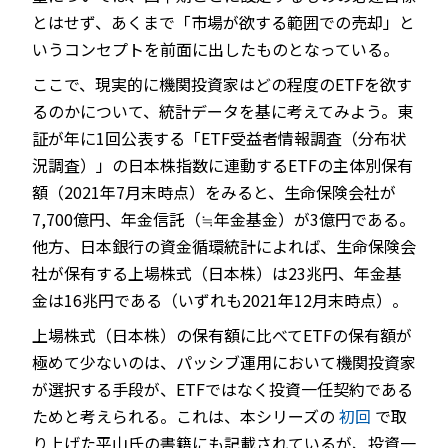
とはせず、あくまで「市場が欲する範囲での売却」と
いうコンセプトを前面に出したものとなっている。
ここで、現実的に機関投資家はどの程度のETFを欲す
るのかについて、統計データを基に考えてみよう。東
証が年に1回公表する「ETF受益者情報調査（分布状
況調査）」の日本株指数に連動するETFの主体別保有
額（2021年7月末時点）をみると、生命保険会社が
7,700億円、年金信託（≒年金基金）が3億円である。
他方、日本銀行の資金循環統計によれば、生命保険会
社が保有する上場株式（日本株）は23兆円、年金基
金は16兆円である（いずれも2021年12月末時点）。
上場株式（日本株）の保有額に比べてETFの保有額が
極めて少ないのは、パッシブ運用において機関投資家
が選択する手段が、ETFではなく投資一任契約である
ためと考えられる。これは、本シリーズの
初回
で取
り上げた平山氏の書籍にも記載されているが、投資一