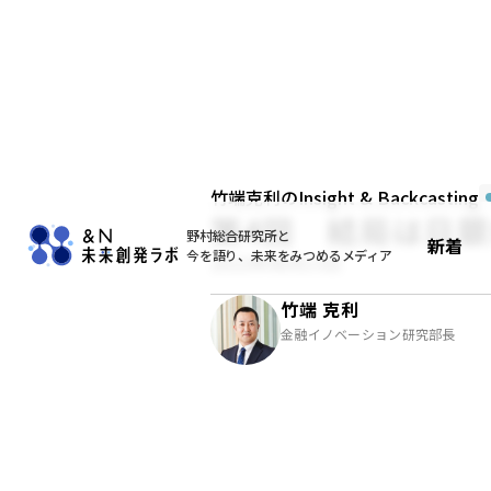
竹端克利のInsight & Backcasting
第4回 結局は日
野村総合研究所と
新着
今を語り、未来をみつめるメディア
2022年06月15日
竹端 克利
金融イノベーション研究部長