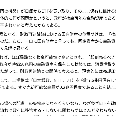
門の機関）が日銀からETFを買い取り、そのまま保有し続け
体的に何が問題かというと、政府が換金可能な金融資産である
容されないと考えたからである。
一種となる。財政再建論議における国有財産の位置づけは、「
のだ。ただ、一口に国有財産と言っても、固定資産から金融資
て見解は異なる。
限れば、ほぼ異論なく換金可能性は高いとされ、「即刻売るべ
政府が時価50兆円の金融資産を保有した状態では、消費増税
たがって、財政再建論との関係で考えると、現実的には売却圧
して、上場株式（日本郵政、NTT、JT）を合計7.6兆円保有
円である。すぐ売却可能な金額が0.2兆円程度であることを踏ま
市場への配慮」の板挟みになるくらいなら、わざわざETFを政
流れは政府に移管する・しないに関わらずほとんど変わらない