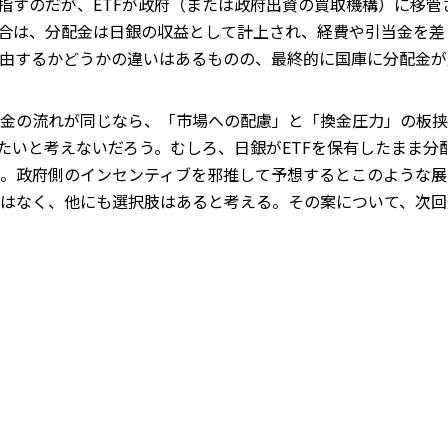
を指すのだが、ETFが政府（または政府出資の買取機構）に移
場合は、分配金は日銀の収益として計上され、経費や引当金を
由するかどうかの違いはあるものの、最終的に国庫に分配金が
金の流れが同じなら、「市場への配慮」と「換金圧力」の板挟
りたいと考えないだろう。むしろ、日銀がETFを保有したまま
。政府側のインセンティブを邪推して予想するとこのような展
はなく、他にも選択肢はあると考える。その案について、次回