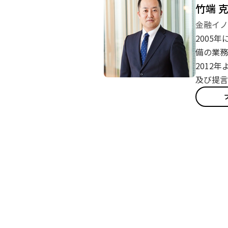
竹端 
金融イノ
2005
備の業務
2012
及び提言