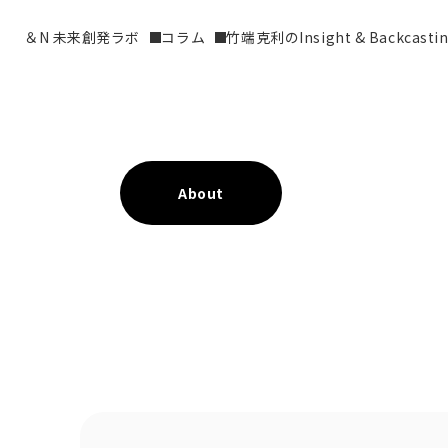
＆N 未来創発ラボ
コラム
竹端克利のInsight & Backcasti
About