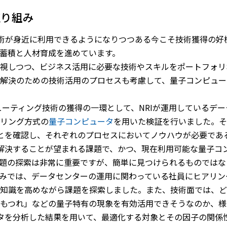
取り組み
技術が身近に利用できるようになりつつある今こそ技術獲得の好
蓄積と人材育成を進めています。
視しつつ、ビジネス活用に必要な技術やスキルをポートフォリ
解決のための技術活用のプロセスも考慮して、量子コンピュー
ピューティング技術の獲得の一環として、NRIが運用しているデ
リング方式の
量子コンピュータ
を用いた検証を行いました。そ
とを確認し、それぞれのプロセスにおいてノウハウが必要であ
解決することが望まれる課題で、かつ、現在利用可能な量子コ
題の探索は非常に重要ですが、簡単に見つけられるものではな
みでは、データセンターの運用に関わっている社員にヒアリン
知識を高めながら課題を探索しました。また、技術面では、ど
もつれ」などの量子特有の現象を有効活用できそうなのか、様
タを分析した結果を用いて、最適化する対象とその因子の関係