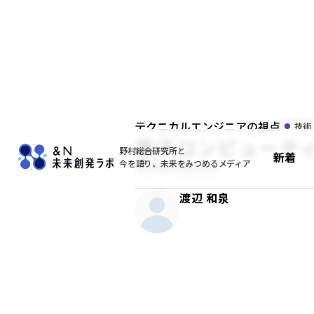
テクニカルエンジニアの視点
技術
量子コンピューテ
野村総合研究所と
新着
今を語り、未来をみつめるメディア
2023年03月31日
渡辺 和泉