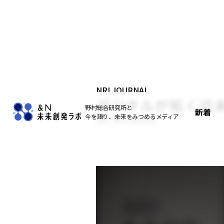
NRI JOURNAL
デジタルが拓く近未来
野村総合研究所と
新着
今を語り、未来をみつめるメディア
2017年11月30日