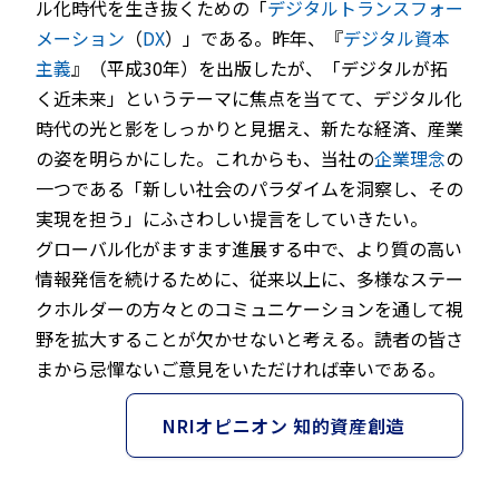
ル化時代を生き抜くための「
デジタルトランスフォー
メーション
（
DX
）」である。昨年、『
デジタル資本
主義
』（平成30年）を出版したが、「デジタルが拓
く近未来」というテーマに焦点を当てて、デジタル化
時代の光と影をしっかりと見据え、新たな経済、産業
の姿を明らかにした。これからも、当社の
企業理念
の
一つである「新しい社会のパラダイムを洞察し、その
実現を担う」にふさわしい提言をしていきたい。
グローバル化がますます進展する中で、より質の高い
情報発信を続けるために、従来以上に、多様なステー
クホルダーの方々とのコミュニケーションを通して視
野を拡大することが欠かせないと考える。読者の皆さ
まから忌憚ないご意見をいただければ幸いである。
NRIオピニオン 知的資産創造