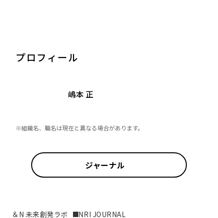
プロフィール
嶋本 正
※組織名、職名は現在と異なる場合があります。
ジャーナル
＆N 未来創発ラボ
NRI JOURNAL