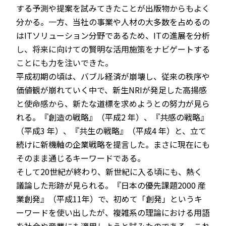
する予測や提案を試みてきたことが出版物からもよく
分かる。一方、当社の事業や人材の大多数を占めるの
はITソリューション分野であるため、ITの進展を分析
し、将来に向けての賢明な活用施策をナビゲートする
ことにも力を注いできた。
平成初期の頃は、バブル経済が崩壊し、従来の秩序や
価値観が崩れていく中で、新生NRIが発足した高揚感
と使命感から、新たな道標を求めようとの努力が見ら
れる。『創造の戦略』（平成2 年）、『共感の戦略』
（平成3 年）、『共生の戦略』（平成4 年）と、立て
続けに新機軸の企業戦略を提言した。まさに現在にも
そのまま通じるキーワードである。
そして20世紀が終わり、新世紀に入る頃にも、熱く
議論した形跡が見られる。『日本の優先課題2000 産
業創発』（平成11年）で、初めて「創発」というキ
ーワードを使い出したが、複雑系の理論における用語