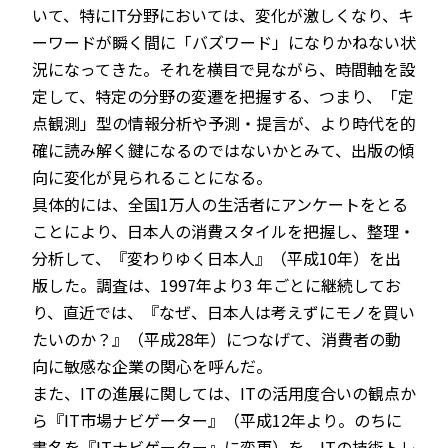
いて、特にIT分野においては、変化が激しくなり、キ
ーワードが瞬く間に「バズワード」になりかねない状
況になってきた。それを横目で見ながら、時間軸を設
定して、特定の分野の変遷を把握する、つまり、「定
点観測」型の情報分析や予測・提言が、より時代を的
確に読み解く鍵になるのではないかとみて、出版の傾
向に変化が見られることになる。
具体的には、全国1万人の生活者にアンケートをとる
ことにより、日本人の消費スタイルを把握し、整理・
分析して、『変わりゆく日本人』（平成10年）を出
版した。調査は、1997年より3 年ごとに継続してお
り、直近では、『なぜ、日本人は考えずにモノを買い
たいのか？』（平成28年）につなげて、消費者の動
向に敏感な企業の関心を呼んだ。
また、ITの進展に関しては、ITの活用度合いの観点か
ら『IT市場ナビゲーター』（平成12年より。のちに
書名を『ITナビゲーター』に変更）を、ITの技術トレ