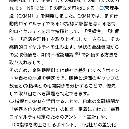
続的な向上と、企業としての収益向上の両立が求めら
れます。NRIでは、その両立を可能にする「
CX
管理手
法（CXMM）」を開発しました。CXMMでは、まず行
動的ロイヤルティであるCX指標に影響を与える感情
的ロイヤルティを示す指標として、「信頼性」「利便
性」「経済合理性」を取り上げました。さらに、その
感情的ロイヤルティを生み出す、現状の金融機関から
※2
の受取価値を、期待不確認理論
で評価する方法を
取り入れました。
そのため、金融機関側では他社と差別化すべきポイン
トや自社の弱点を特定でき、期待と評価のギャップの
数値とCX指標との相関関係を分析することで、優先
して取り組むべき課題を特定できます。
CX指標とCXMMを活用することで、日本の金融機関が
「顧客本位の業務運営」の推進・定着に向けた「顧客
ロイヤルティ測定のためのアンケート設計」や、
「CX指標を向上させるポイント」「他社との差別化