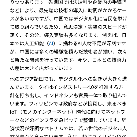
りつつあります。先進国では法規制や企業内の手続き
などにより、最先端の技術の導入に時間がかかるケー
スが多いのですが、中国ではデジタル化に官民を挙げ
て取り組んでいるため、意思決定・実装のスピードが
速く、その分、導入実績も多くなります。例えば、日
本では人工知能（
AI
）に携わるAI人材不足が深刻です
が、中国には多くの経験を積んだ技術者が揃い、次々
と新たな開発を行っています。今や、日本との技術力
の差は大きく広がっています。
他のアジア諸国でも、デジタル化への動きが大きく進
んでいます。タイはインダストリー4.0を推進する方
針を打ち出し、インドネシアも官民一体で取り組んで
います。フィリピンでは政府などが投資し、来るべき
IoT（モノのインターネット）時代に向けてネットワ
ークなどのインフラを急ピッチで整備しています。経
済状況が好調なベトナムでは、若い世代のデジタル人
材が着々と育っています。私は、特にフィリピンやベ