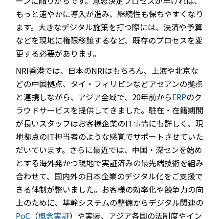
ーンに陥りがちです。意思決定プロセスが早ければ、
もっと速やかに導入が進み、継続性も保ちやすくなり
ます。大きなデジタル施策を打つ際には、決済や予算
などを現地に権限移譲するなど、既存のプロセスを変
更する必要があります。
NRI香港では、日本のNRIはもちろん、上海や北京な
どの中国拠点、タイ・フィリピンなどアセアンの拠点
と連携しながら、アジア全域で、20年前から
ERP
のク
ラウドサービスを提供してきました。駐在・在籍期間
が長いスタッフはお客様企業のIT事情にも詳しく、現
地拠点のIT担当者のような感覚でサポートさせていた
だいています。さらに最近では、中国・深センを始め
とする海外発かつ現地で実証済みの最先端技術を組み
合わせて、国内外の日本企業のデジタル化をご支援で
きる体制が整いました。お客様の効率化や競争力の向
上のために、基幹システムの整備からデジタル関連の
PoC
（
概念実証
）や実装、アジア各国の法制度やイン