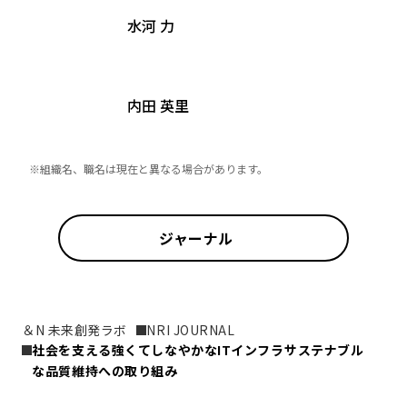
水河 力
内田 英里
※組織名、職名は現在と異なる場合があります。
ジャーナル
＆N 未来創発ラボ
NRI JOURNAL
社会を支える強くてしなやかなITインフラ――サステナブル
な品質維持への取り組み