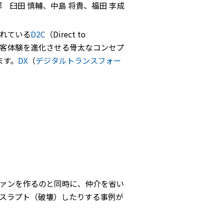
 臼田 慎輔、中島 将貴、福田 李成
れている
D2C
（Direct to
は顧客体験を進化させる骨太なコンセプ
ます。
DX
（
デジタルトランスフォー
ファンを作るのと同時に、仲介を省い
スラプト（破壊）したりする事例が