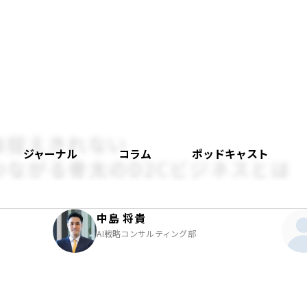
は捉えきれない
ジャーナル
コラム
ポッドキャスト
ながる骨太のD2Cビジネスとは
中島 将貴
AI戦略コンサルティング部