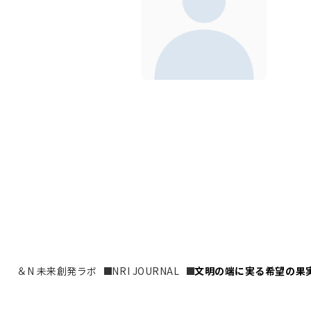
＆N 未来創発ラボ
NRI JOURNAL
文明の端に実る希望の果