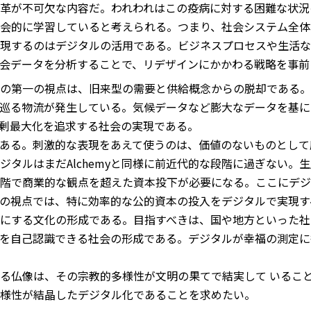
革が不可欠な内容だ。われわれはこの疫病に対する困難な状況
会的に学習していると考えられる。つまり、社会システム全体
現するのはデジタルの活用である。ビジネスプロセスや生活な
会データを分析することで、リデザインにかかわる戦略を事前
の第一の視点は、旧来型の需要と供給概念からの脱却である。
巡る物流が発生している。気候データなど膨大なデータを基に
剰最大化を追求する社会の実現である。
術）である。刺激的な表現をあえて使うのは、価値のないものとし
ジタルはまだAlchemyと同様に前近代的な段階に過ぎない。
階で商業的な観点を超えた資本投下が必要になる。ここにデジ
の視点では、特に効率的な公的資本の投入をデジタルで実現す
にする文化の形成である。目指すべきは、国や地方といった社
を自己認識できる社会の形成である。デジタルが幸福の測定に
る仏像は、その宗教的多様性が文明の果てで結実して いるこ
様性が結晶したデジタル化であることを求めたい。