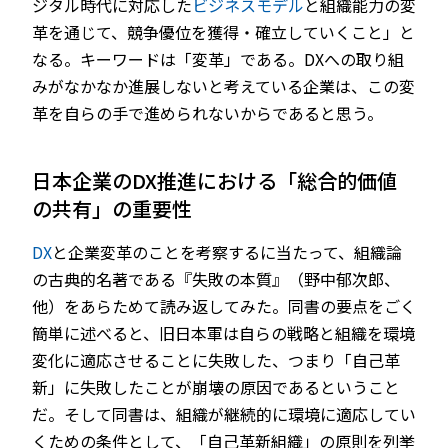
ジタル時代に対応した
ビジネスモデル
と組織能力の変
革を通じて、競争優位を獲得・確立していくこと」と
なる。キーワードは「変革」である。DXへの取り組
みがなかなか進展しないと考えている企業は、この変
革を自らの手で進められないからであると思う。
日本企業のDX推進における「総合的価値
の共有」の重要性
DX
と企業変革のことを考察するに当たって、組織論
の古典的名著である『失敗の本質』（野中郁次郎、
他）をあらためて読み返してみた。同書の要点をごく
簡単に述べると、旧日本軍は自らの戦略と組織を環境
変化に適応させることに失敗した、つまり「自己革
新」に失敗したことが崩壊の原因であるということ
だ。そして同書は、組織が継続的に環境に適応してい
くための条件として、「自己革新組織」の原則を列挙