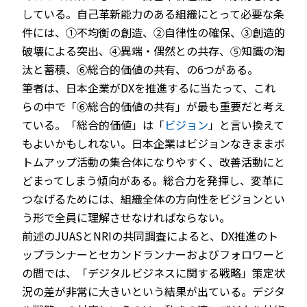
している。自己革新能力のある組織にとって必要な条
件には、①不均衡の創造、②自律性の確保、③創造的
破壊による突出、④異端・偶然との共存、⑤知識の淘
汰と蓄積、⑥総合的価値の共有、の6つがある。
筆者は、日本企業がDXを推進するに当たって、これ
らの中で「⑥総合的価値の共有」が最も重要だと考え
ている。「総合的価値」は「
ビジョン
」と言い換えて
もよいかもしれない。日本企業はビジョンなきままボ
トムアップ活動の集合体になりやすく、改善活動にと
どまってしまう傾向がある。総合力を発揮し、変革に
つなげるためには、組織全体の方向性をビジョンとい
う形で全員に理解させなければならない。
前述のJUASとNRIの共同調査によると、DX推進のト
ップランナーとセカンドランナーおよびフォロワーと
の間では、「デジタルビジネスに関する戦略」策定状
況の差が非常に大きいという結果が出ている。デジタ