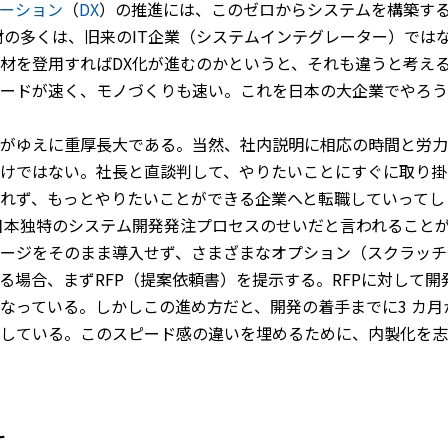
ーション
（
DX
）の推進には、このゼロからシステムを構築す
材の多くは、旧来のIT企業（システムインテグレーター）ではな
人材を登用すればDX化が進むのかというと、それも違うと考え
ードが速く、モノづくりも速い。これを日本の大企業でやろう
がゆえに重厚長大である。当然、社内説明に相応の時間と労力
けではない。社長と直談判して、やりたいことにすぐに取り掛
れず、もっとやりたいことができる企業へと転職していってし
日本独特のシステム開発発注プロセスのせいだと言われること
ージをそのまま導入せず、さまざまなオプション（スクラッチ
る場合、まずRFP（提案依頼書）を提示する。RFPに対して
なっている。しかしこの進め方だと、開発の着手までに3 カ
している。このスピード感の違いを埋めるために、内製化を志
て