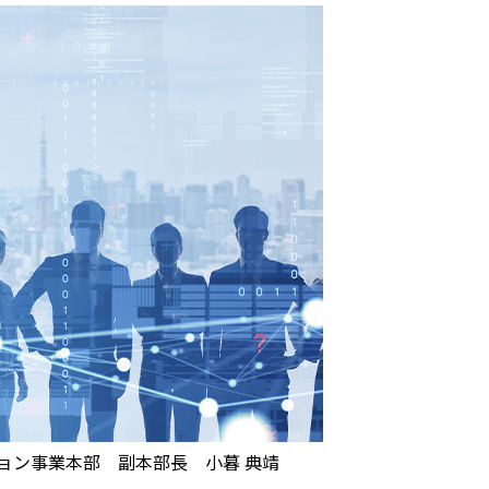
ション事業本部 副本部長 小暮 典靖