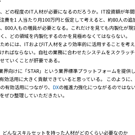
、どの程度のIT人材が必要になるのだろうか。IT投資額が年間
費を1 人当たり月100万円と仮定して考えると、約80人の追
ば、800人もの増員が必要となる。これだけを見ても内製化が
く、どの領域を内製化するのかを見極めなくてはならない。
るためには、ITおよびIT人材をより効率的に活用することを考
ければならない。自社の業務に合わせたシステムをスクラッチ
せていくことが肝要である。
券業界向けに「STAR」という業界標準プラットフォームを提供
の有効活用に大きく貢献できていると思っている。 このように
材の有効活用につながり、
DX
の推進力強化につながるのではない
をぜひ整理していただきたい。
）
）どんなスキルセットを持った人材がどのくらい必要なのか