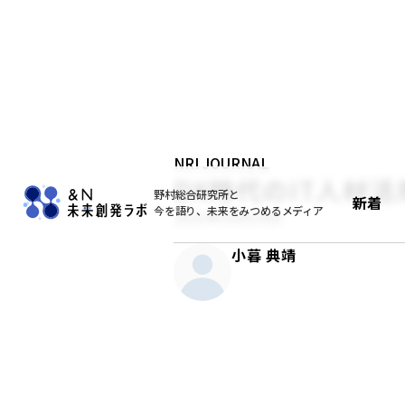
NRI JOURNAL
DX時代のIT人材活
野村総合研究所と
新着
今を語り、未来をみつめるメディア
2021年10月19日
小暮 典靖