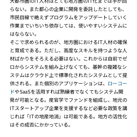
大都市圏のIT人材はとても地方圏のIT化までは手が回
らない。また都心の企業に開発を委託したとしても、
市民目線で絶えずプログラムをアップデートしていく
作業までいちいち依存しては、使いやすいシステムに
はならない。
そこで求められるのが、地方圏におけるIT人材の確保
と育成である。ただし、高度なスキルを持つような人
材ばかりをそろえる必要はない。これからは自前でゼ
ロからシステムを組み上げなくても、基幹の複雑なシ
ステムはクラウド上で標準化されたシステムとして提
供される。また個別のアプリケーションは、
ローコー
ド
やSaaSを活用すれば熟練者でなくてもシステム開
発が可能となる。産官学でファンドを組成し、地元の
ITスタートアップ企業を支援するなど必要な政策を講
じれば「ITの地産地消」は可能である。地方の活性化
はその成否にかかっている。