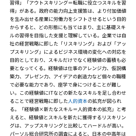
習得」「アウトスキリング＝転職に役立つスキルを習
得」がある。政府の能力向上支援策は、より付加価値
を生み出せる産業に労働力をシフトさせるという目的
からすると、どの形態にも当てはまり、主に基礎スキ
ルの習得を目指した支援と理解している。企業では自
社の経営戦略に即した「リスキリング」および「アッ
プスキリング」によるビジネス環境の変化への対応を
目的としており、スキルだけでなく経験値の蓄積も必
要となってくる。経験値は仕事のアレンジ力、仮説構
築力、プレゼン力、アイデアの創造力など個々の職種
で必要な能力であり、座学で身につけることが難し
い。この経験値にITなどの新たなスキルを足し合わせ
ることで経営戦略に即した
人的資本
の拡充が図られ
る。「経験値×新たなスキル＝人的資本の拡充」と考
えると、経験値とスキルを新たに獲得するリスキリン
グは、アップスキリングと比較してハードルが高い。
パーソル総合研究所の調査によると、日本の中高年は