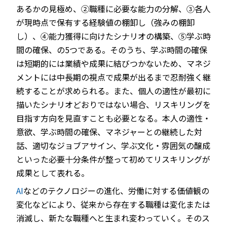
あるかの見極め、②職種に必要な能力の分解、③各人
が現時点で保有する経験値の棚卸し（強みの棚卸
し）、④能力獲得に向けたシナリオの構築、⑤学ぶ時
間の確保、の5つである。そのうち、学ぶ時間の確保
は短期的には業績や成果に結びつかないため、マネジ
メントには中長期の視点で成果が出るまで忍耐強く継
続することが求められる。また、個人の適性が最初に
描いたシナリオどおりではない場合、リスキリングを
目指す方向を見直すことも必要となる。本人の適性・
意欲、学ぶ時間の確保、マネジャーとの継続した対
話、適切なジョブアサイン、学ぶ文化・雰囲気の醸成
といった必要十分条件が整って初めてリスキリングが
成果として表れる。
AI
などのテクノロジーの進化、労働に対する価値観の
変化などにより、従来から存在する職種は変化または
消滅し、新たな職種へと生まれ変わっていく。そのス