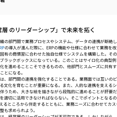
半戦
営層 のリーダーシップ」で未来を拓く
織の部門間で業務プロセスやシステム、データの連携が断絶し
RP
の導入が進んだ際に、ERPの機能や仕様に合わせて業務を
固有の商慣習に合わせた独自仕様でシステムを構築した。その
ブラックボックスになっている。このことはサイロ化の典型例
化を進めることこそできるものの、他部門とスムーズに共有す
ことになる。
は、部門間の連携を強化することである。業務面では互いのビ
る文化を育むことが重要になる。また、人的な連携を支えるシ
伴うため、大きな絵を描きながら段階的に進めることが肝要だ
を適切に活用できなければならない。そこでポイントとなるの
えるところから伴走するとともに、業務ニーズに合わせてカス
整も求められよう。
は、経営層のリーダーシップが不可欠である。しかしながら、