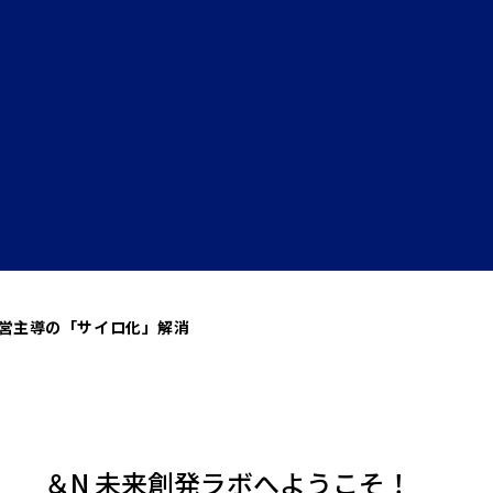
経営主導の「サイロ化」解消
＆N 未来創発ラボへようこそ！