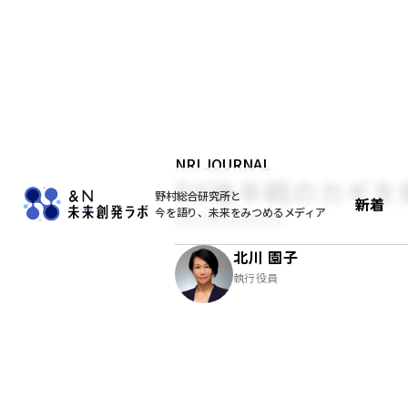
NRI JOURNAL
DX後半戦のカギ
野村総合研究所と
新着
今を語り、未来をみつめるメディア
2025年01月20日
北川 園子
執行役員