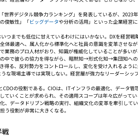
「世界デジタル競争力ランキング」を発表しているが、2023
の俊敏性」「
ビッグデータ
や分析の活用」といった企業経営に
はいつまでも低位に甘えているわけにはいかない。DXを経営戦
全体最適へ、属人化から標準化へと社員の意識を変革させなが
で業務のプロ人材がおり、知識が権威化していることが多いが
の中で彼らの協力を得ながら、暗黙知→形式化知→集団知への
き得る、反対勢力をコントロールし、変化を受け入れるように
ような現場主導では実現しない。経営層が強力なリーダーシッ
とCDOの役割である。CIOは、ITインフラの最適化、データ
していくことが求められ、その適用スコープは年々広がってい
化、データドリブン戦略の実行、組織文化の変革を牽引してい
ど担う役割が非常に大きくなる。
半戦