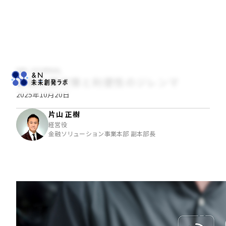
NRI JOURNAL
金融犯罪対策と利便性のジレンマ
2025年10月20日
片山 正樹
経営役
金融ソリューション事業本部 副本部長