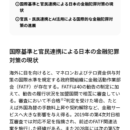
国際基準と官民連携による日本の金融犯罪対策の現
状
官民・民民連携とAI活用による国際的な金融犯罪対
策の進展
国際基準と官民連携による日本の金融犯罪
対策の現状
海外に目を向けると、マネロンおよびテロ資金供与対
策の国際水準を規定する政府間組織に金融活動作業部
会（FATF）が存在する。FATFは40の勧告の制定に加
えて、勧告の履行状況を加盟国間で相互に審査してい
※2
る。審査において不合格
判定を受けた場合、たと
えば外国為替の手数料上昇や契約解除など、金融サー
ビスへ大きな影響を与え得る。2019年の第4次対日相
互審査では対応不足を指摘され、前述のFATF関連法
案を施行した経緯がある。また2028年には次の第5次