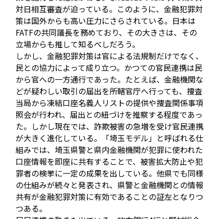
対日相互審査が迫っている。このように、金融犯罪対
策は国外からも高い圧力にさらされている。日本は
FATFの共同議長を務めており、その大きさは、その
立場からも推して知るべしだろう。
しかし、金融犯罪対策は官による法規制だけでなく、
民との協力によって成り立つ。かつての官民連携は民
から官への一方通行であった。たとえば、金融機関な
どが疑わしい取引の届出を所轄官庁へ行っても、捜査
当局から凍結口座名義人リストの提供や捜査関係事項
照会が行われ、届出との紐づけを推察する程度であっ
た。しかし現在では、詐欺被害の急増を受け官民連携
が大きく進化している。「埼玉モデル」と呼ばれる仕
組みでは、埼玉県警と県内金融機関が犯罪に使われた
口座情報を即座に共有することで、被害拡大防止や犯
罪者の検挙に一定の成果を出している。他県でも同様
の仕組みが続々と発表され、県警と金融機関との情報
共有が金融犯罪対策に有効であることの証左となりつ
つある。