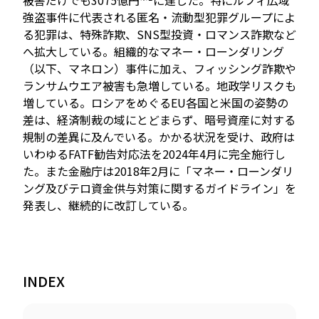
被害だけでも3075億円
に達した。特にルフィ広域
強盗事件に代表される匿名・流動型犯罪グループによ
る犯罪は、特殊詐欺、SNS型投資・ロマンス詐欺など
へ拡大している。組織的なマネー・ローンダリング
（以下、マネロン）事件に加え、フィッシング詐欺や
ランサムウエア被害も急増している。地政学リスクも
増している。ロシアをめぐるEU各国と米国の姿勢の
差は、経済制裁の域にとどまらず、暗号資産に対する
規制の差異に及んでいる。かかる状況を受け、政府は
いわゆるFATF勧告対応法を2024年4月に完全施行し
た。また金融庁は2018年2月に「マネー・ローンダリ
ング及びテロ資金供与対策に関するガイドライン」を
発表し、継続的に改訂している。
INDEX