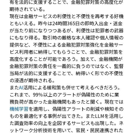
有を法的に支援することで、金融犯罪対策の高度化が
期待されている。
現在は金融サービスの利便性と不便性を再考する好機
ともいえる。昨今は24時間365日の即時入出金・送金
が当たり前になりつつあるが、利便性は犯罪者の武器
にもなり得る。取引時の厳格な本人確認や個人情報の
提供など、不便性による金融犯罪対策強化を金融サー
ビス利用者に納得してもらうことで、金融犯罪対策を
高度化することが可能であろう。加えて、金融機関が
金融犯罪対策の責任を一義的に負うのではなく、監督
当局が法的に支援することで、納得いく形での不便性
の浸透が期待される。
また
AI
活用による緩和策も併せて考えるべきだろう。
これまで、99％以上のアラートが偽陽性のために業
務負荷が高かった金融機関もあったと聞く。現在では
機械学習
を適用し、偽陽性アラートの削減や検知その
ものを最適化する事例が出てきた。またLLMを活用し
た調査効率の向上を企図するサービスも出現した。ネ
ットワーク分析技術を用いて、官民・民民連携された