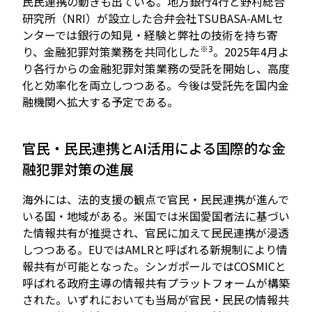
民民連携の動きも出ている。地方銀行4行と野村総合
研究所（NRI）が設立した合弁会社TSUBASA-AMLセ
ンターでは銀行の知見・経験と弊社の技術を持ち寄
※3
り、金融犯罪対策業務を共同化した
。2025年4月よ
り各行からの金融犯罪対策業務の受託を開始し、高度
化と効率化を両立しつつある。今後は受託先を国内金
融機関へ拡大する予定である。
官民・民民連携とAI活用による国際的な金
融犯罪対策の進展
海外には、法的支援の観点で官民・民民連携が進んで
いる国・地域がある。米国では米国愛国者法に基づい
た情報共有が推奨され、官民に加えて民民連携が浸透
しつつある。EUではAMLRと呼ばれる新規制により情
報共有が可能となった。シンガポールではCOSMICと
呼ばれる政府主導の情報共有プラットフォームが構築
された。いずれにおいても当局が官民・民民の情報共