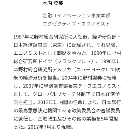
木内 登英
金融ITイノベーション事業本部
エグゼクティブ・エコノミスト
1987年に野村総合研究所に入社後、経済研究部・
日本経済調査室（東京）に配属され、それ以降、
エコノミストとして職歴を重ねた。1990年に野村
総合研究所ドイツ（フランクフルト）、1996年に
は野村総合研究所アメリカ（ニューヨーク）で欧
米の経済分析を担当。2004年に野村證券に転籍
し、2007年に経済調査部長兼チーフエコノミスト
として、グローバルリサーチ体制下で日本経済予
測を担当。2012年に内閣の任命により、日本銀行
の最高意思決定機関である政策委員会の審議委員
に就任し、金融政策及びその他の業務を5年間担
った。2017年7月より現職。