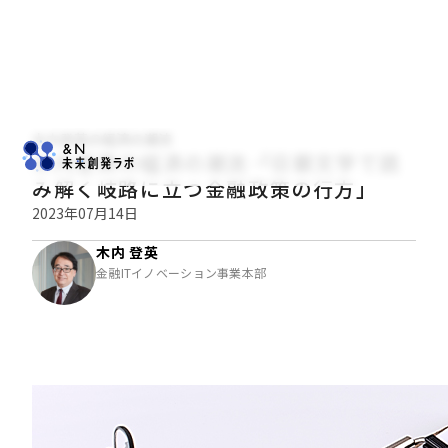
木内登英の経済の潮流
木内登英の経済の潮流――「日銀文学で読
み解く岐路に立つ金融政策の行方」
2023年07月14日
木内 登英
金融ITイノベーション事業本部