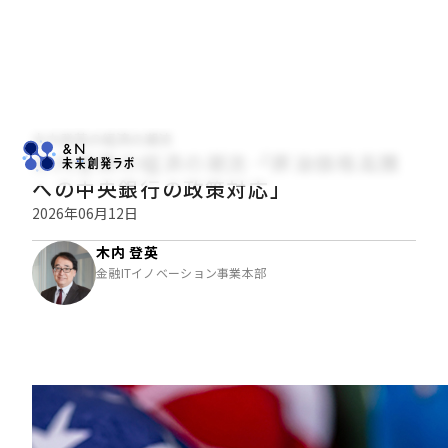
木内登英の経済の潮流
木内登英の経済の潮流――「原油価格高騰
への中央銀行の政策対応」
2026年06月12日
木内 登英
金融ITイノベーション事業本部