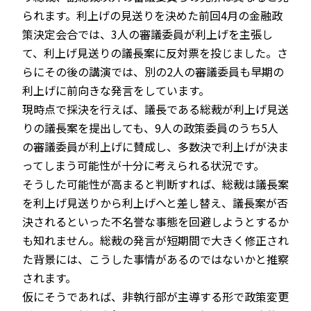
られます。利上げの見送りを決めた前回4月の金融政
策決定会合では、3人の審議委員が利上げを主張し
て、利上げ見送りの議長案に反対票を投じました。さ
らにその後の講演では、別の2人の審議委員も早期の
利上げに前向きな発言をしています。
現時点で採決を行えば、議長である総裁が利上げ見送
りの議長案を提出しても、9人の政策委員のうち5人
の審議委員が利上げに賛成し、多数決で利上げが決ま
ってしまう可能性が十分に考えられる状況です。
そうした可能性が高まると判断すれば、総裁は議長案
を利上げ見送りから利上げへと差し替え、議長案が否
決されるといった不名誉な事態を回避しようとするか
も知れません。総裁の発言が短期間で大きく修正され
た背景には、こうした事情があるのではないかと推察
されます。
仮にそうであれば、非執行部が主導する形で政策変更