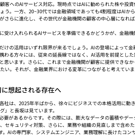
顧客へのAIサービス対応。現時点ではAIに勧められた株や投
う。一方、20~30代では金融領域であっても4割程度はAI
がさらに進化し、その世代が金融機関の顧客の中心層になれば
に受け入れられるAIサービスを準備できるかどうかが、金融
るだけの活用はいずれ限界が来るでしょう。AIの登場によって
携わる方々には、従来の延長線ではなく、AI活用を前提とし
と思います。さらに、これまで金融機関が顧客に提供できなか
たい。それが、金融業界における変革につながると考えていま
初に想起される存在へ
各社は、2025年半ばから、徐々にビジネスでの本格活用に動き
グ」と長坂は見ています。
ぐ必要があるからです。その際には、膨大なデータの蓄積やデ
、セキュリティ対策、さらに、業務や組織の見直しまで含めた
す。AIの専門家、システムエンジニア、業務理解に長けたコンサ