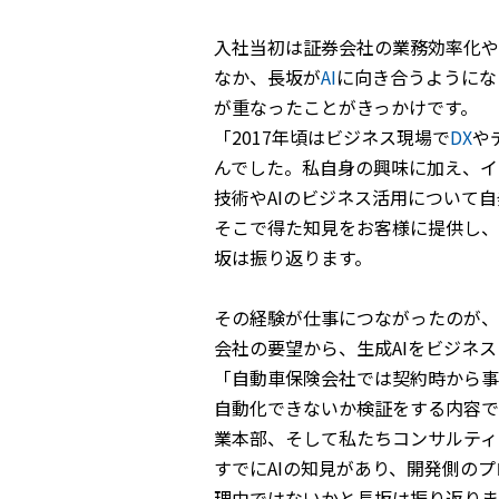
入社当初は証券会社の業務効率化や
なか、長坂が
AI
に向き合うようにな
が重なったことがきっかけです。
「2017年頃はビジネス現場で
DX
や
んでした。私自身の興味に加え、イ
技術やAIのビジネス活用について
そこで得た知見をお客様に提供し、
坂は振り返ります。
その経験が仕事につながったのが、
会社の要望から、生成AIをビジネ
「自動車保険会社では契約時から事
自動化できないか検証をする内容で
業本部、そして私たちコンサルティ
すでにAIの知見があり、開発側の
理由ではないかと長坂は振り返りま