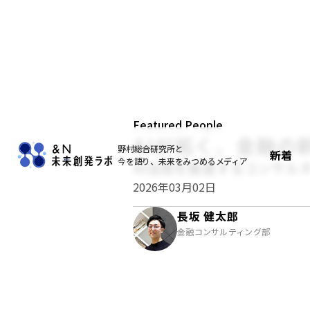
Featured People
AIが拓く、金融の
野村総合研究所と
新着
今を語り、未来をみつめるメディア
AI活用を推進するコンサル
2026年03月02日
長坂 健太郎
金融コンサルティング部