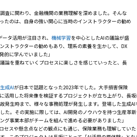
調査に関わり、金融機関の業務理解を深めました。そんな
ったのは、自身の強い関心に当時のインストラクターの勧め
データ活用が注目され、
機械学習
を中心としたAIの議論が盛
ンストラクターの勧めもあり、理系の素養を生かして、DX
自発的に学んでいました」
議論を重ねていくプロセスに楽しさを感じていったと、長
生成AI
が日本で話題となった2023年でした。大手損害保険
スに活用した将来像を検証するプロジェクトが立ち上がり、長坂
故発生時まで、様々な事務処理が発生します。登場した生成A
した。その実施に際しては、AI開発のノウハウを持つ生産革
ング事業本部がチームを組んで進める必要がありました」
プロセスや懸念点などの観点にも通じ、保険業務も理解してい
す。このプロジェクトは長坂にとって「AI活用の原体験」とな